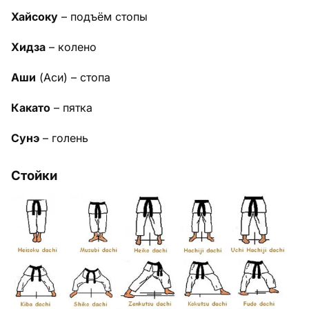
Хайсоку
– подъём стопы
Хидза
– колено
Аши
(Аси) – стопа
Какато
– пятка
Сунэ
– голень
Стойки