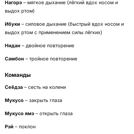
Нагорэ
– мягкое дыхание (лёгкий вдох носом и
выдох ртом)
Ибуки
– силовое дыхание (быстрый вдох носом и
выдох ртом с применением силы лёгких)
Нидан
– двойное повторение
Самбон
– тройное повторение
Команды
Сеёдза
– сесть на колени
Мукусо
– закрыть глаза
Мукусо ямэ
– открыть глаза
Рэй
– поклон