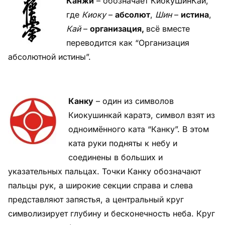
Канжи
– обозначает КиокуШинКай,
где
Киоку
–
абсолют
,
Шин
–
истина
,
Кай
–
организация,
всё вместе
переводится как “Организация
абсолютной истины”.
Канку
– один из символов
Киокушинкай каратэ, символ взят из
одноимённого ката “Канку”. В этом
ката руки подняты к небу и
соединены в больших и
указательных пальцах. Точки Канку обозначают
пальцы рук, а широкие секции справа и слева
представляют запястья, а центральный круг
символизирует глубину и бесконечность неба. Круг