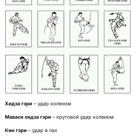
Хидза гэри
– удар коленом
Маваси хидза гэри
– круговой удар коленом
Кин гэри
– удар в пах