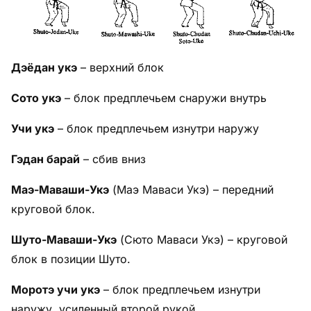
Дэёдан укэ
– верхний блок
Сото укэ
– блок предплечьем снаружи внутрь
Учи укэ
– блок предплечьем изнутри наружу
Гэдан барай
– сбив вниз
Маэ-Маваши-Укэ
(Маэ Маваси Укэ) – передний
круговой блок.
Шуто-Маваши-Укэ
(Сюто Маваси Укэ) – круговой
блок в позиции Шуто.
Моротэ учи укэ
– блок предплечьем изнутри
наружу, усиленный второй рукой