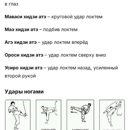
в глаз
Маваси хидзи атэ
– круговой удар локтем
Маэ хидзи атэ
– подбив локтем
Агэ хидзи атэ
– удар локтем вперёд
Ороси хидзи атэ
– удар локтем сверху вниз
Усиро хидзи атэ
– удар локтем назад, усиленный
второй рукой
Удары ногами