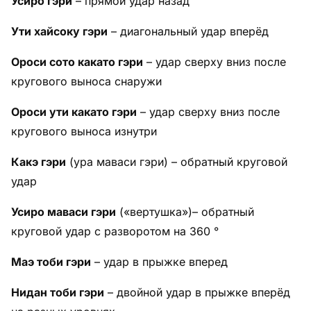
Усиро гэри
– прямой удар назад
Ути хайсоку гэри
– диагональный удар вперёд
Ороси сото какато гэри
– удар сверху вниз после
кругового выноса снаружи
Ороси ути какато гэри
– удар сверху вниз после
кругового выноса изнутри
Какэ гэри
(ура маваси гэри) – обратный круговой
удар
Усиро маваси гэри
(«вертушка»)– обратный
круговой удар с разворотом на 360 °
Маэ тоби гэри
– удар в прыжке вперед
Нидан тоби гэри
– двойной удар в прыжке вперёд