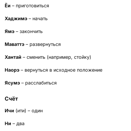
Ёи
– приготовиться
Хаджимэ
– начать
Ямэ
– закончить
Маваттэ
– развернуться
Хантай
– сменить (например, стойку)
Наорэ
– вернуться в исходное положение
Ясумэ
– расслабиться
Счёт
Ичи
(ити) – один
Ни
– два