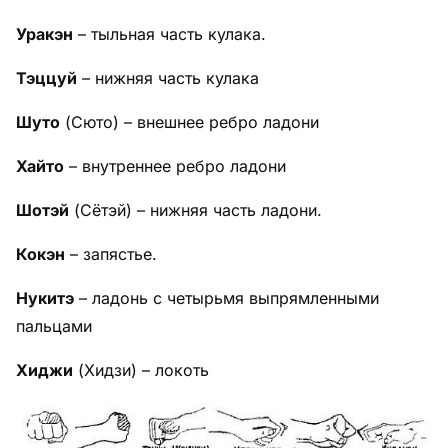
Уракэн
– тыльная часть кулака.
Тэццуй
– нижняя часть кулака
Шуто
(Сюто) – внешнее ребро ладони
Хайто
– внутреннее ребро ладони
Шотэй
(Сётэй) – нижняя часть ладони.
Кокэн
– запястье.
Нукитэ
– ладонь с четырьмя выпрямленными
пальцами
Хиджи
(Хидзи) – локоть