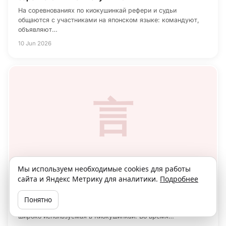
На соревнованиях по киокушинкай рефери и судьи
общаются с участниками на японском языке: командуют,
объявляют…
10 Jun 2026
言
Мы используем необходимые cookies для работы
сайта и Яндекс Метрику для аналитики.
Подробнее
Терминология
Что такое Идо Гейко
Понятно
Идо Гейко – это форма тренировки техники в движении,
широко используемая в Киокушинкай. Во время…