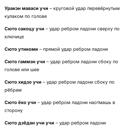
Уракэн маваси учи
– круговой удар перевёрнутым
кулаком по голове
Сюто сакоцу учи
– удар ребром ладони сверху по
ключице
Сюто утикоми
– прямой удар ребром ладони
Сюто гаммэн учи
– удар ребром ладони сбоку по
голове или шее
Сюто хидзо учи
– удар ребром ладони сбоку по
рёбрам
Сюто ёко учи
– удар ребром ладони наотмашь в
сторону
Сюто дзёдан учи учи
– удар ребром ладони