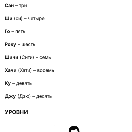
Сан
– три
Ши
(си) – четыре
Го
– пять
Року
– шесть
Шичи
(Сити) – семь
Хачи
(Хати) – восемь
Ку
– девять
Джу
(Дзю) – десять
УРОВНИ