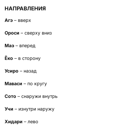
НАПРАВЛЕНИЯ
Агэ
– вверх
Ороси
– сверху вниз
Маэ
– вперед
Ёко
– в сторону
Усиро
– назад
Маваси
– по кругу
Сото
– снаружи внутрь
Учи
– изнутри наружу
Хидари
– лево