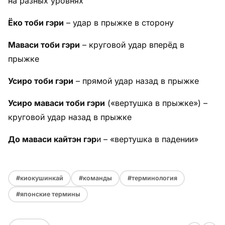
на разных уровнях
Ёко тоби гэри
– удар в прыжке в сторону
Маваси тоби гэри
– круговой удар вперёд в
прыжке
Усиро тоби гэри
– прямой удар назад в прыжке
Усиро маваси тоби гэри
(«вертушка в прыжке») –
круговой удар назад в прыжке
До маваси кайтэн гэр
и – «вертушка в падении»
#киокушинкай
#команды
#терминология
#японские термины