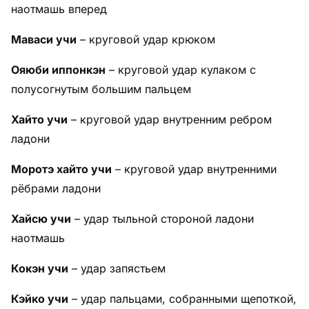
наотмашь вперед
Маваси учи
– круговой удар крюком
Ояюби иппонкэн
– круговой удар кулаком с
полусогнутым большим пальцем
Хайто учи
– круговой удар внутренним ребром
ладони
Моротэ хайто учи
– круговой удар внутренними
рёбрами ладони
Хайсю учи
– удар тыльной стороной ладони
наотмашь
Кокэн учи
– удар запястьем
Кэйко учи
– удар пальцами, собранными щепоткой,