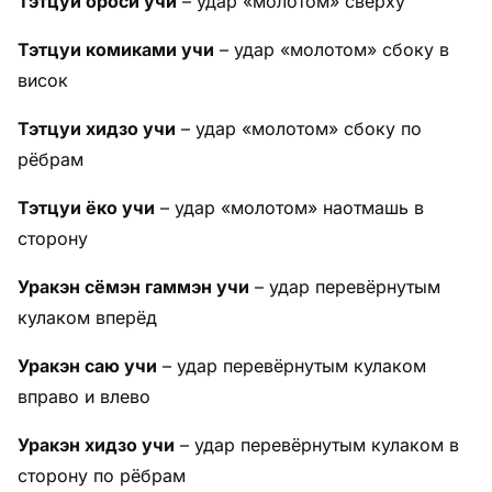
Тэтцуи ороси учи
– удар «молотом» сверху
Тэтцуи комиками учи
– удар «молотом» сбоку в
висок
Тэтцуи хидзо учи
– удар «молотом» сбоку по
рёбрам
Тэтцуи ёко учи
– удар «молотом» наотмашь в
сторону
Уракэн сёмэн гаммэн учи
– удар перевёрнутым
кулаком вперёд
Уракэн саю учи
– удар перевёрнутым кулаком
вправо и влево
Уракэн хидзо учи
– удар перевёрнутым кулаком в
сторону по рёбрам