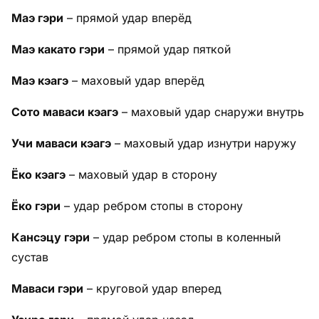
Маэ гэри
– прямой удар вперёд
Маэ какато гэри
– прямой удар пяткой
Маэ кэагэ
– маховый удар вперёд
Сото маваси кэагэ
– маховый удар снаружи внутрь
Учи маваси кэагэ
– маховый удар изнутри наружу
Ёко кэагэ
– маховый удар в сторону
Ёко гэри
– удар ребром стопы в сторону
Кансэцу гэри
– удар ребром стопы в коленный
сустав
Маваси гэри
– круговой удар вперед