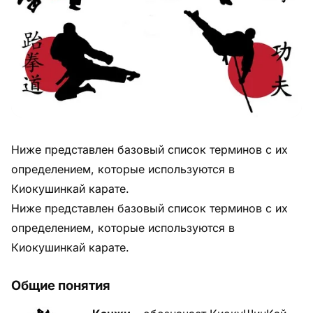
Питание
Пояса
Психология бойца
Растяжка и ОФП
Ниже представлен базовый список терминов с их
Терминология
определением, которые используются в
Техника и ката
Киокушинкай карате.
Ниже представлен базовый список терминов с их
Травмы
определением, которые используются в
Тренировочный процесс
Киокушинкай карате.
Турниры
Общие понятия
Экипировка