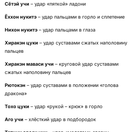
Сётэй учи
– удар «пяткой» ладони
Ёххон нукитэ
– удар пальцами в горло и сплетение
Нихон нукитэ
– удар пальцами в глаза
Хиракэн цуки
– удар суставами сжатых наполовину
пальцев
Хиракэн маваси учи
– круговой удар суставами
сжатых наполовину пальцев
Рютокэн
– удар суставами в положении «голова
дракона»
Тохо цуки
– удар «рукой – крюк» в горло
Аго учи
– хлёсткий удар в подбородок