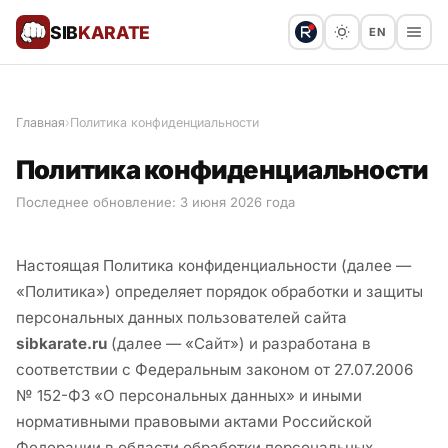
SIB
KARATE
EN
Поблагодарить
Предложить статью
🙏
Главная
›
Политика конфиденциальности
Все статьи
Политика конфиденциальности
Популярное
Последнее обновление: 3 июня 2026 года
Результаты турниров
Настоящая Политика конфиденциальности (далее —
«Политика») определяет порядок обработки и защиты
Анонсы мероприятий
персональных данных пользователей сайта
sibkarate.ru
(далее — «Сайт») и разработана в
соответствии с Федеральным законом от 27.07.2006
История и философия
№ 152-ФЗ «О персональных данных» и иными
нормативными правовыми актами Российской
Мастера киокушинкай
Федерации в области обработки персональных