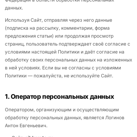
данных.
Питание
Используя Сайт, отправляя через него данные
Пояса
(подписка на рассылку, комментарии, форма
предложения статьи) или продолжая просмотр
Психология бойца
страниц, пользователь подтверждает своё согласие с
Растяжка и ОФП
условиями настоящей Политики и даёт согласие на
обработку своих персональных данных на изложенных
Терминология
в ней условиях. Если вы не согласны с условиями
Политики — пожалуйста, не используйте Сайт.
Техника и ката
Травмы
1. Оператор персональных данных
Тренировочный процесс
Оператором, организующим и осуществляющим
обработку персональных данных, является Логинов
Турниры
Антон Евгеньевич.
Экипировка