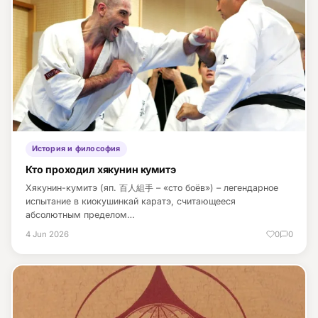
История и философия
Кто проходил хякунин кумитэ
Хякунин-кумитэ (яп. 百人組手 – «сто боёв») – легендарное
испытание в киокушинкай каратэ, считающееся
абсолютным пределом…
4 Jun 2026
0
0