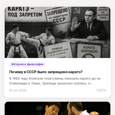
Питание
Пояса
Психология бойца
Растяжка и ОФП
Терминология
История и философия
Техника и ката
Почему в СССР было запрещено каратэ?
Травмы
В 1964 году японские спортсмены показали каратэ-до на
Олимпиаде в Токио. Зрелище захватило публику, и…
Тренировочный процесс
10 Jun 2026
0
0
Турниры
Экипировка