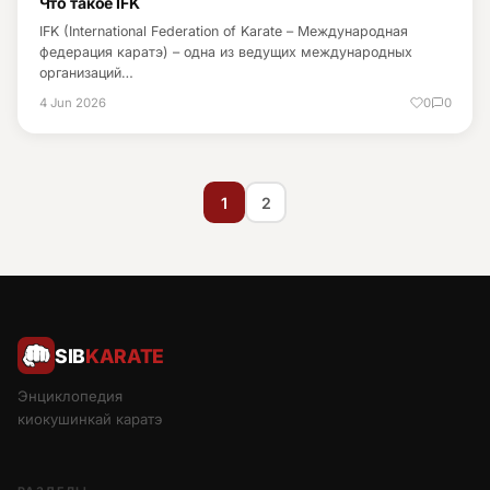
Что такое IFK
IFK (International Federation of Karate – Международная
федерация каратэ) – одна из ведущих международных
организаций…
4 Jun 2026
0
0
1
2
SIB
KARATE
Энциклопедия
киокушинкай каратэ