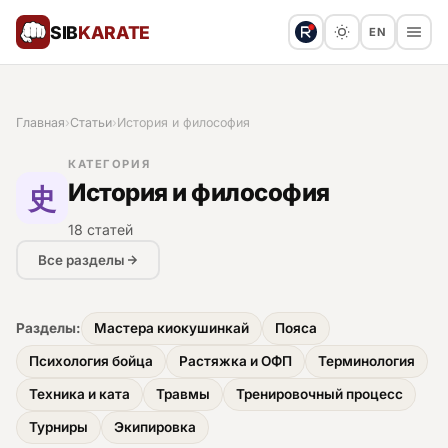
SIB
KARATE
EN
Поблагодарить
Предложить статью
🙏
Главная
›
Статьи
›
История и философия
Все статьи
КАТЕГОРИЯ
史
История и философия
Популярное
18 статей
Результаты турниров
Все разделы
Анонсы мероприятий
Разделы:
Мастера киокушинкай
Пояса
Психология бойца
Растяжка и ОФП
Терминология
История и философия
Техника и ката
Травмы
Тренировочный процесс
Турниры
Экипировка
Мастера киокушинкай