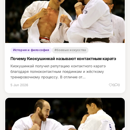
История и философия
#боевые искусства
Почему Киокушинкай называют контактным каратэ
Киокушинкай получил репутацию контактного каратэ
благодаря полноконтактным поединкам и жёсткому
тренировочному процессу. В отличие от…
5 Jun 2026
0
0