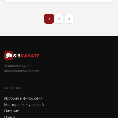
1
2
3
SIB
KARATE
Энциклопедия
киокушинкай каратэ
РАЗДЕЛЫ
История и философия
Мастера киокушинкай
Питание
Пояса