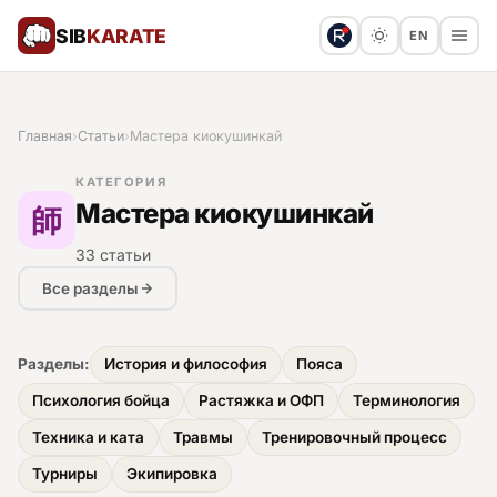
SIB
KARATE
EN
Поблагодарить
Предложить статью
🙏
Главная
›
Статьи
›
Мастера киокушинкай
Все статьи
КАТЕГОРИЯ
師
Мастера киокушинкай
Популярное
33 статьи
Результаты турниров
Все разделы
Анонсы мероприятий
Разделы:
История и философия
Пояса
Психология бойца
Растяжка и ОФП
Терминология
История и философия
Техника и ката
Травмы
Тренировочный процесс
Турниры
Экипировка
Мастера киокушинкай