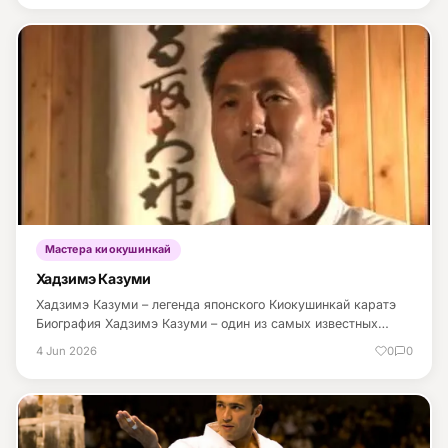
Мастера киокушинкай
Хадзимэ Казуми
Хадзимэ Казуми – легенда японского Киокушинкай каратэ
Биография Хадзимэ Казуми – один из самых известных…
4 Jun 2026
0
0