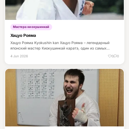
Мастера киокушинкай
Хацуо Рояма
Хацуо Рояма Kyokushin kan Хацуо Рояма – легендарный
японский мастер Киокушинкай каратэ, один из самых…
4 Jun 2026
0
0