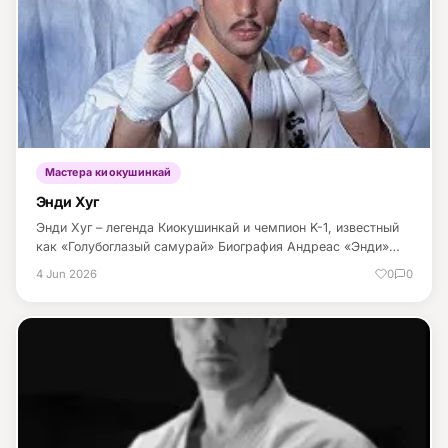
Мастера киокушинкай
Энди Хуг
Энди Хуг – легенда Киокушинкай и чемпион K-1, известный
как «Голубоглазый самурай» Биография Андреас «Энди»…
4 Jun 2026
0
0