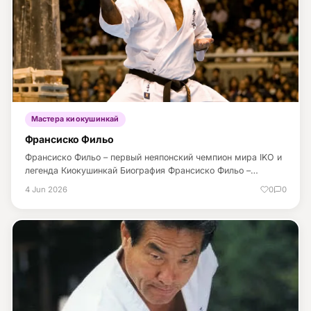
Мастера киокушинкай
Франсиско Фильо
Франсиско Фильо – первый неяпонский чемпион мира IKO и
легенда Киокушинкай Биография Франсиско Фильо –…
4 Jun 2026
0
0