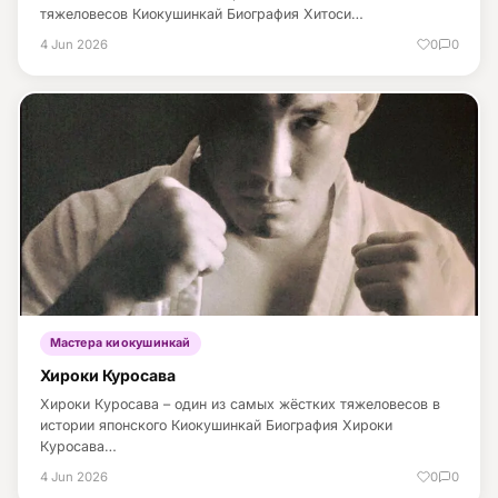
тяжеловесов Киокушинкай Биография Хитоси…
4 Jun 2026
0
0
Мастера киокушинкай
Хироки Куросава
Хироки Куросава – один из самых жёстких тяжеловесов в
истории японского Киокушинкай Биография Хироки
Куросава…
4 Jun 2026
0
0