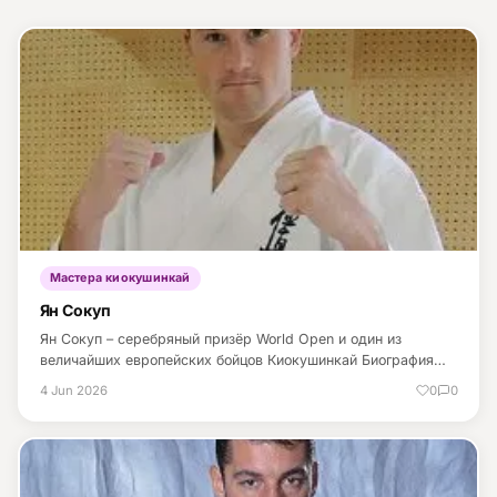
Питание
Пояса
Психология бойца
Растяжка и ОФП
Терминология
Мастера киокушинкай
Техника и ката
Ян Сокуп
Травмы
Ян Сокуп – серебряный призёр World Open и один из
величайших европейских бойцов Киокушинкай Биография…
Тренировочный процесс
4 Jun 2026
0
0
Турниры
Экипировка