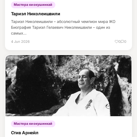
Мастера киокушинкай
Тариэл Николеишвили
Тариэл Николеишвили – абсолютный чемпион мира IKO
Биография Тариэл Гелаевич Николеишвили – один из
самых…
4 Jun 2026
0
0
Мастера киокушинкай
Стив Арнейл