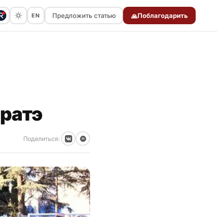
Предложить статью
Поблагодарить
EN
🙏
Предложить статью
аратэ
Поделиться: