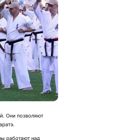
й. Они позволяют
аратэ.
ны работают над