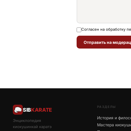
Согласен на обработку п
Отправить на модера
РАЗДЕЛЫ
SIB
KARATE
История и филос
Энциклопедия
Мастера киокуш
киокушинкай каратэ