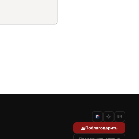
EN
Поблагодарить
🙏