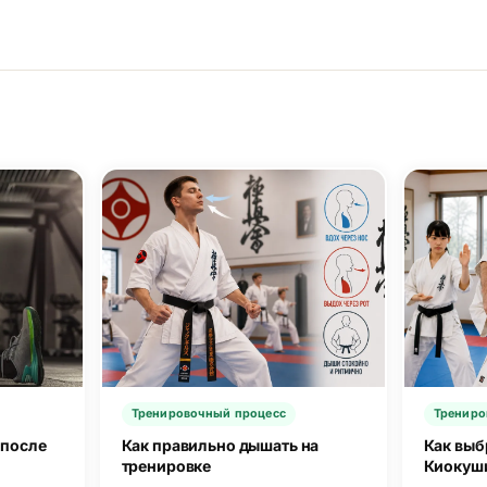
Тренировочный процесс
Трениро
 после
Как правильно дышать на
Как выб
тренировке
Киокуш