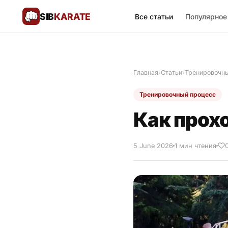
SIB
KARATE
Все статьи
Популярное
Поблагодарить
🙏
Главная
›
Статьи
›
Тренировочн
Все статьи
Тренировочный процесс
Популярное
Как прохо
Результаты турниров
5 June 2026
1 мин чтения
Анонсы мероприятий
История и философия
Мастера киокушинкай