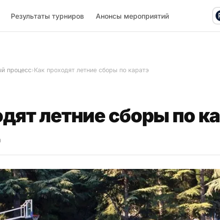
Результаты турниров
Анонсы мероприятий
ый процесс
›
Как проходят летние сборы по каратэ
дят летние сборы по к
0