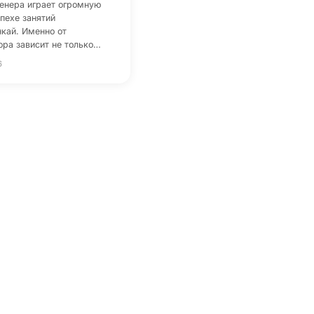
енера играет огромную
спехе занятий
кай. Именно от
ора зависит не только…
6