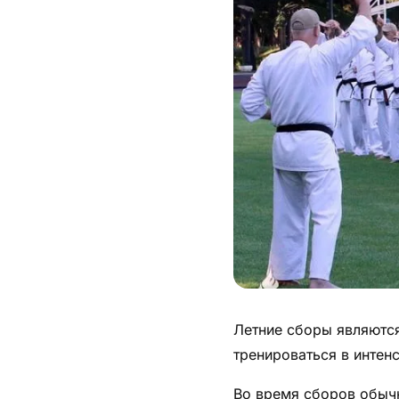
Питание
Пояса
Психология бойца
Растяжка и ОФП
Терминология
Техника и ката
Травмы
Тренировочный процесс
Летние сборы являютс
Турниры
тренироваться в интен
Экипировка
Во время сборов обыч