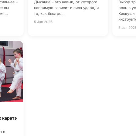
сильнее –
Дыхание – это навык, от которого
Выбор тр
ее вы
напрямую зависит и сила удара, и
роль в у
емя…
то, как быстро…
Киокушин
инструкт
5 Jun 2026
5 Jun 202
о каратэ
а в