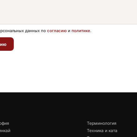
ерсональных данных по
согласию
и
политике
.
цию
офия
Терминология
инкай
Техника и ката