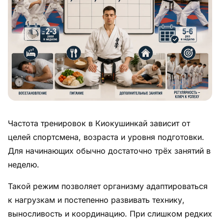
Питание
Пояса
Психология бойца
Растяжка и ОФП
Терминология
Частота тренировок в Киокушинкай зависит от
Техника и ката
целей спортсмена, возраста и уровня подготовки.
Травмы
Для начинающих обычно достаточно трёх занятий в
неделю.
Тренировочный процесс
Такой режим позволяет организму адаптироваться
Турниры
к нагрузкам и постепенно развивать технику,
выносливость и координацию. При слишком редких
Экипировка