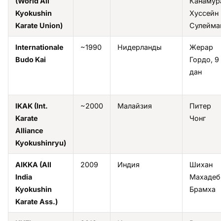
(World All
Канамур
Kyokushin
Хуссейн
Karate Union)
Сулейма
Internationale
~1990
Нидерланды
Жерар
Budo Kai
Гордо, 9
дан
IKAK (Int.
~2000
Малайзия
Питер
Karate
Чонг
Alliance
Kyokushinryu)
AIKKA (All
2009
Индия
Шихан
India
Махадеб
Kyokushin
Брамха
Karate Ass.)