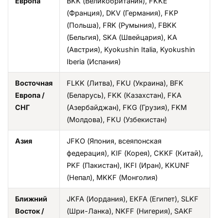
Европа
BKK (Великобритания), FKKE
(Франция), DKV (Германия), FKP
(Польша), FRK (Румыния), FBKK
(Бельгия), SKA (Швейцария), KA
(Австрия), Kyokushin Italia, Kyokushin
Iberia (Испания)
Восточная
FLKK (Литва), FKU (Украина), BFK
Европа /
(Беларусь), FKK (Казахстан), FKA
СНГ
(Азербайджан), FKG (Грузия), FKM
(Молдова), FKU (Узбекистан)
Азия
JFKO (Япония, всеяпонская
федерация), KIF (Корея), CKKF (Китай),
PKF (Пакистан), IKFI (Иран), KKUNF
(Непал), MKKF (Монголия)
Ближний
JKFA (Иордания), EKFA (Египет), SLKF
Восток /
(Шри-Ланка), NKFF (Нигерия), SAKF