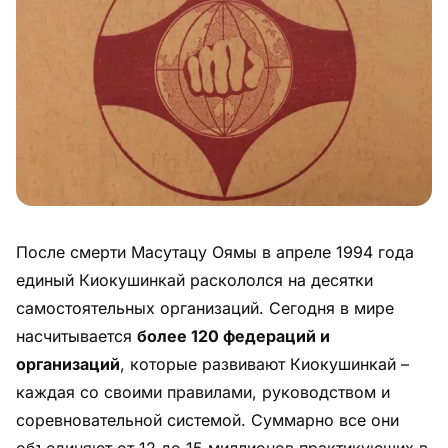
Питание
Пояса
Психология бойца
Растяжка и ОФП
Терминология
После смерти Масутацу Оямы в апреле 1994 года
Техника и ката
единый Киокушинкай раскололся на десятки
Травмы
самостоятельных организаций. Сегодня в мире
насчитывается
более 120 федераций и
Тренировочный процесс
организаций
, которые развивают Киокушинкай –
каждая со своими правилами, руководством и
Турниры
соревновательной системой. Суммарно все они
Экипировка
объединяют от 12 до 15 миллионов практикующих в