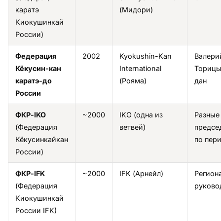
каратэ
(Мидори)
Киокушинкай
России)
Федерация
2002
Kyokushin-Kan
Валери
Кёкусин-кан
International
Торицы
каратэ-до
(Рояма)
дан
России
ФКР-IKO
~2000
IKO (одна из
Разные
(Федерация
ветвей)
предсе
Кёкусинкайкан
по пер
России)
ФКР-IFK
~2000
IFK (Арнейл)
Регион
(Федерация
руково
Киокушинкай
России IFK)