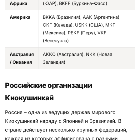
Африка
(ЮАР), BKFF (Буркина-Фасо)
Америка
BKKA (Бразилия), AAK (Аргентина),
CKF (Канада), USKK (США), MKF
(Мексика), PEKF (Перу), VKF
(Венесуэла)
Австралия
AKKO (Австралия), NKK (Новая
/ Океания
Зеландия)
Российские организации
Киокушинкай
Россия – одна из ведущих держав мирового
Киокушинкай наряду с Японией и Бразилией. В
стране действует несколько крупных федераций,
каждая из которых аффилирована с разными