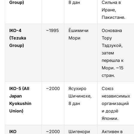
Group)
8 дан
Сильна в
Иране,
Пакистане.
IKO-4
~1995
Ёшимичи
Основана
(Tezuka
Мори
Тору
Group)
Тэдзукой,
затем
перешла к
Мори. ~15
стран.
IKO-5 (All
~2000
Ясухиро
Союз
Japan
Шичинохе,
независимых
Kyokushin
8 дан
организаций
Union)
и додзё
Японии.
IKO
~2000
Шигенори
Активен в