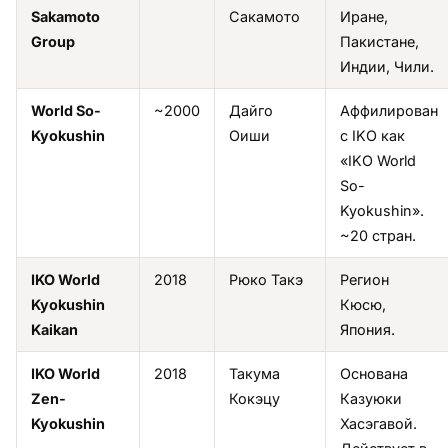
Sakamoto
Сакамото
Иране,
Group
Пакистане,
Индии, Чили.
World So-
~2000
Дайго
Аффилирован
Kyokushin
Оиши
с IKO как
«IKO World
So-
Kyokushin».
~20 стран.
IKO World
2018
Рюко Такэ
Регион
Kyokushin
Кюсю,
Kaikan
Япония.
IKO World
2018
Такума
Основана
Zen-
Кокэцу
Казуюки
Kyokushin
Хасэгавой.