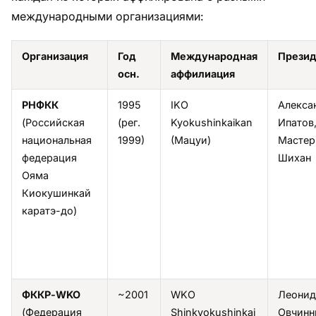
международными организациями:
Организация
Год
Международная
Презид
осн.
аффилиация
РНФКК
1995
IKO
Алекса
(Российская
(рег.
Kyokushinkaikan
Ипатов,
национальная
1999)
(Mацуи)
Мастер
федерация
Шихан
Ояма
Киокушинкай
каратэ-до)
ФККР-WKO
~2001
WKO
Леонид
(Федерация
Shinkyokushinkai
Овчинн