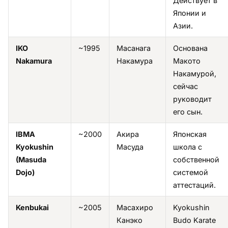
Действует в
Японии и
Азии.
IKO
~1995
Масанага
Основана
Nakamura
Накамура
Макото
Накамурой,
сейчас
руководит
его сын.
IBMA
~2000
Акира
Японская
Kyokushin
Масуда
школа с
(Masuda
собственной
Dojo)
системой
аттестаций.
Kenbukai
~2005
Масахиро
Kyokushin
Канэко
Budo Karate