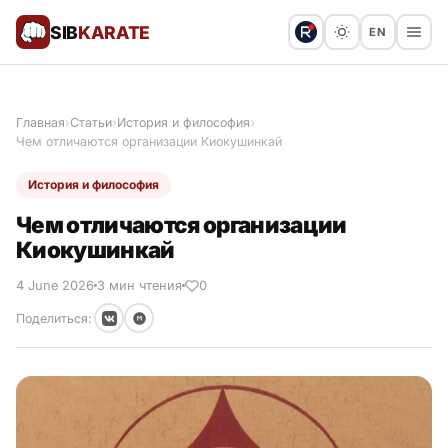
SIB
KARATE
EN
Поблагодарить
Пред
🙏
Главная
›
Статьи
›
История и философия
›
Чем отличаются организации Киокушинкай
Все статьи
История и философия
Популярное
Чем отличаются организации
Киокушинкай
Результаты турниров
4 June 2026
3 мин чтения
0
Анонсы мероприятий
Поделиться:
История и философия
Мастера киокушинкай