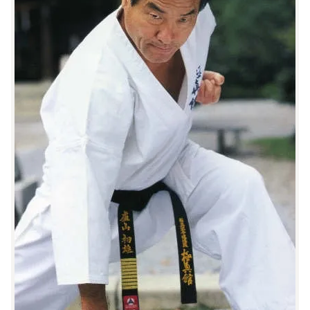
Питание
Пояса
Психология бойца
Растяжка и ОФП
Терминология
Техника и ката
Травмы
Тренировочный процесс
Турниры
Экипировка