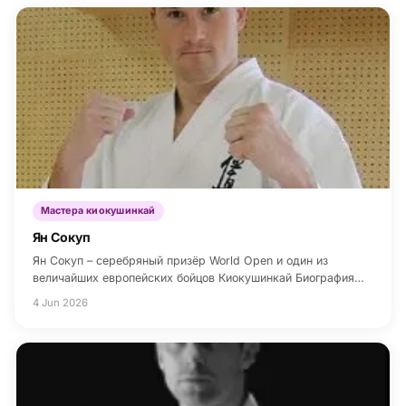
Мастера киокушинкай
Ян Сокуп
Ян Сокуп – серебряный призёр World Open и один из
величайших европейских бойцов Киокушинкай Биография…
4 Jun 2026