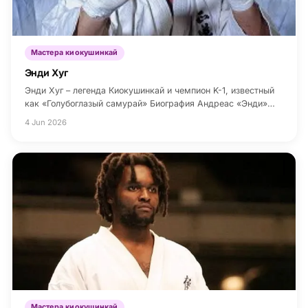
Мастера киокушинкай
Энди Хуг
Энди Хуг – легенда Киокушинкай и чемпион K-1, известный
как «Голубоглазый самурай» Биография Андреас «Энди»…
4 Jun 2026
Мастера киокушинкай