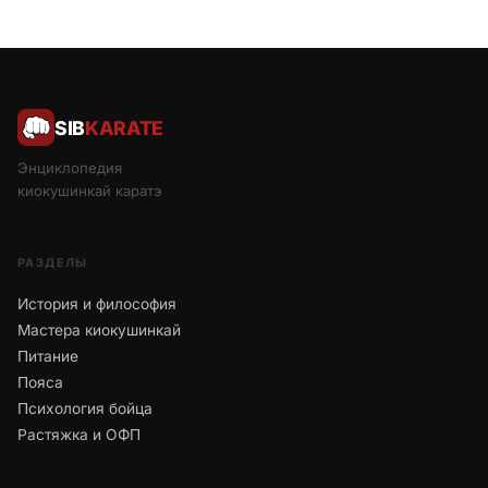
SIB
KARATE
Энциклопедия
киокушинкай каратэ
РАЗДЕЛЫ
История и философия
Мастера киокушинкай
Питание
Пояса
Психология бойца
Растяжка и ОФП