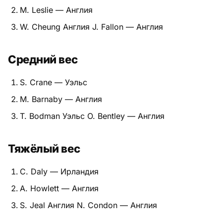
M. Leslie — Англия
Питание
W. Cheung Англия J. Fallon — Англия
Пояса
Средний вес
Психология бойца
S. Crane — Уэльс
Растяжка и ОФП
M. Barnaby — Англия
Терминология
T. Bodman Уэльс O. Bentley — Англия
Техника и ката
Тяжёлый вес
Травмы
C. Daly — Ирландия
Тренировочный процесс
A. Howlett — Англия
Турниры
S. Jeal Англия N. Condon — Англия
Экипировка