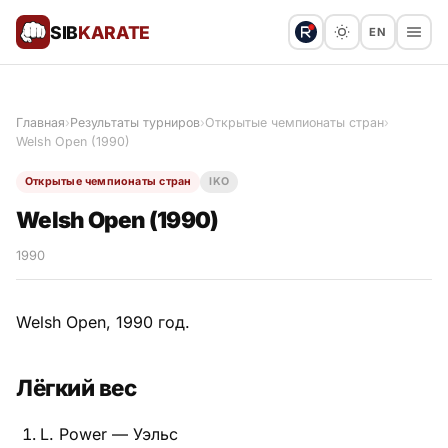
SIB
KARATE
EN
Поблагодарить
Предложить статью
🙏
Главная
›
Результаты турниров
›
Открытые чемпионаты стран
›
Welsh Open (1990)
Все статьи
Открытые чемпионаты стран
IKO
Популярное
Welsh Open (1990)
Результаты турниров
1990
Анонсы мероприятий
Welsh Open, 1990 год.
Лёгкий вес
История и философия
L. Power — Уэльс
Мастера киокушинкай