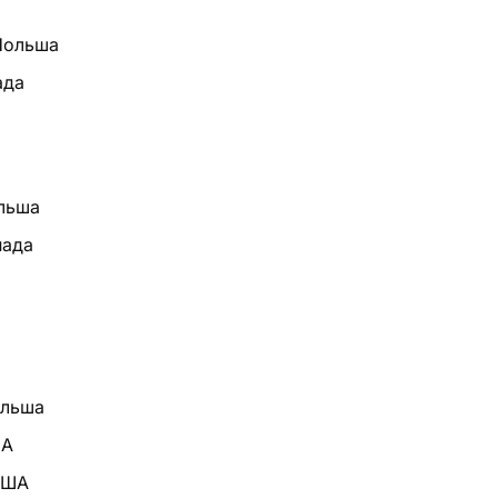
 Польша
ада
льша
нада
ольша
ША
США