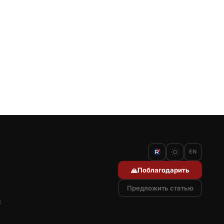
EN
Поблагодарить
🙏
Предложить статью
с