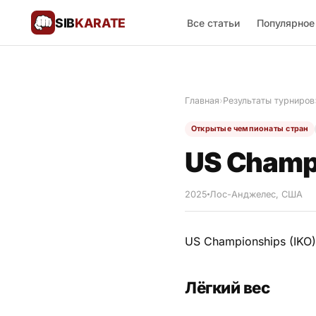
SIB
KARATE
Все статьи
Популярное
Поблагодарить
🙏
Главная
›
Результаты турниров
Все статьи
Открытые чемпионаты стран
Популярное
US Champ
Результаты турниров
2025
Лос-Анджелес, США
Анонсы мероприятий
US Championships (IKO
История и философия
Лёгкий вес
Мастера киокушинкай