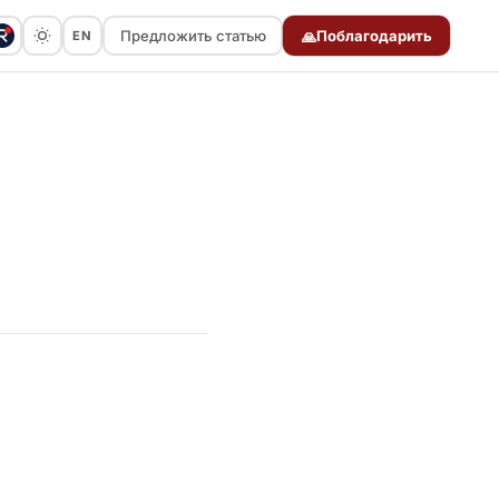
Предложить статью
Поблагодарить
EN
🙏
Предложить статью