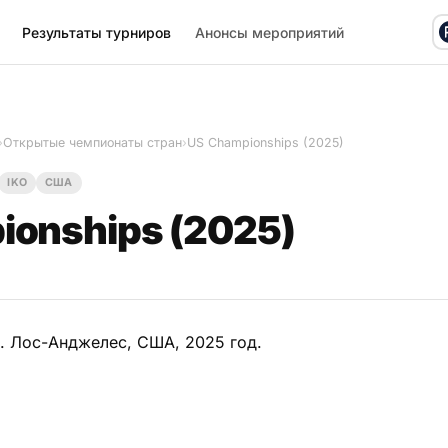
Результаты турниров
Анонсы мероприятий
›
Открытые чемпионаты стран
›
US Championships (2025)
IKO
США
ionships (2025)
). Лос-Анджелес, США, 2025 год.