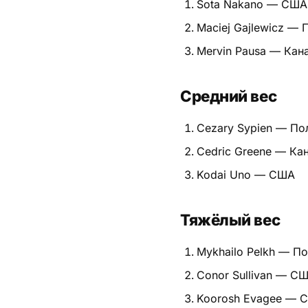
Sota Nakano — США
Питание
Maciej Gajlewicz —
Mervin Pausa — Кан
Пояса
Психология бойца
Средний вес
Растяжка и ОФП
Cezary Sypien — По
Терминология
Cedric Greene — Ка
Kodai Uno — США
Техника и ката
Травмы
Тяжёлый вес
Тренировочный процесс
Mykhailo Pelkh — П
Турниры
Conor Sullivan — С
Koorosh Evagee — 
Экипировка