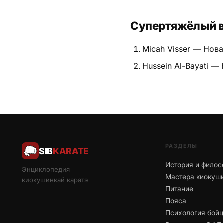
Супертяжёлый 
Micah Visser — Нов
Hussein Al-Bayati —
РАЗДЕЛЫ
SIB
KARATE
История и филос
Энциклопедия
Мастера киокуш
киокушинкай каратэ
Питание
Пояса
Психология бой