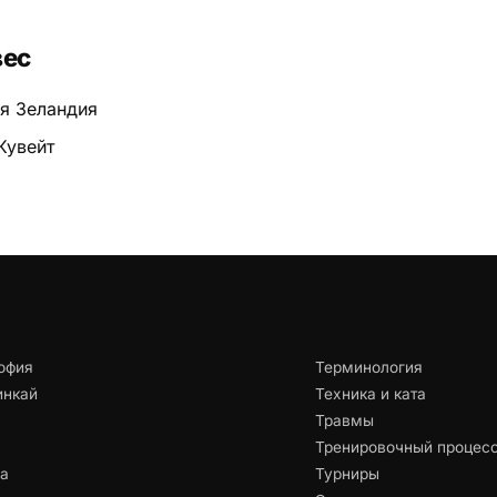
вес
ая Зеландия
 Кувейт
офия
Терминология
инкай
Техника и ката
Травмы
Тренировочный процес
ца
Турниры