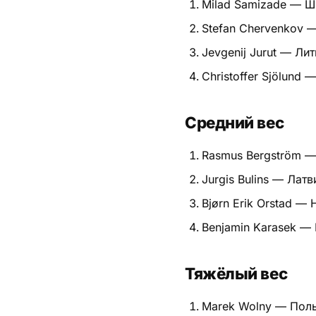
Milad Samizade — Ш
Питание
Stefan Chervenkov 
Jevgenij Jurut — Лит
Пояса
Christoffer Sjölund
Психология бойца
Растяжка и ОФП
Средний вес
Терминология
Rasmus Bergström 
Jurgis Bulins — Латв
Техника и ката
Bjørn Erik Orstad —
Травмы
Benjamin Karasek —
Тренировочный процесс
Тяжёлый вес
Турниры
Marek Wolny — Пол
Экипировка