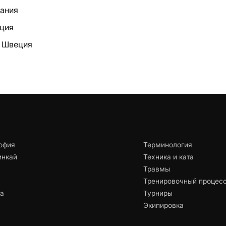
Дания
ция
— Швеция
офия
Терминология
инкай
Техника и ката
Травмы
Тренировочный процес
ца
Турниры
Экипировка