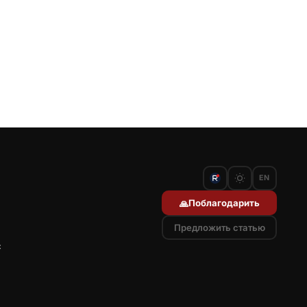
EN
Поблагодарить
🙏
Предложить статью
с