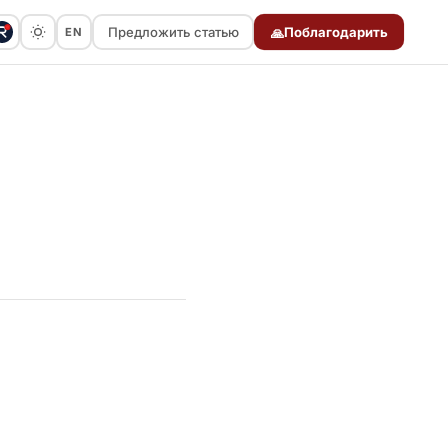
Предложить статью
Поблагодарить
EN
🙏
Предложить статью