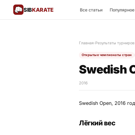
SIB
KARATE
Все статьи
Популярное
Поблагодарить
🙏
Главная
›
Результаты турниров
Все статьи
Открытые чемпионаты стран
Популярное
Swedish O
Результаты турниров
2016
Анонсы мероприятий
Swedish Open, 2016 год
История и философия
Лёгкий вес
Мастера киокушинкай