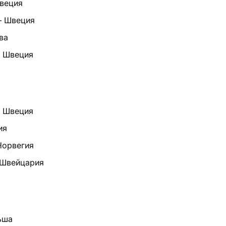
веция
— Швеция
ва
 — Швеция
— Швеция
ия
 Норвегия
 Швейцария
ьша