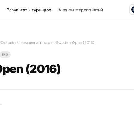
Результаты турниров
Анонсы мероприятий
›
Открытые чемпионаты стран
›
Swedish Open (2016)
IKO
pen (2016)
.