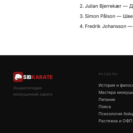
Julian Bjerrekær — 
Simon Pålson — Шве
Fredrik Johansson 
РАЗДЕЛЫ
SIB
KARATE
История и филос
Энциклопедия
Мастера киокуш
киокушинкай каратэ
Питание
Пояса
Психология бой
Растяжка и ОФП