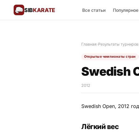
SIB
KARATE
Все статьи
Популярное
Поблагодарить
🙏
Главная
›
Результаты турниров
Все статьи
Открытые чемпионаты стран
Популярное
Swedish O
Результаты турниров
2012
Анонсы мероприятий
Swedish Open, 2012 год
История и философия
Лёгкий вес
Мастера киокушинкай