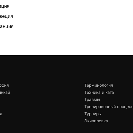
еция
веция
ранция
офия
Терминология
инкай
Техника и ката
Травмы
Тренировочный процес
ца
Турниры
Экипировка