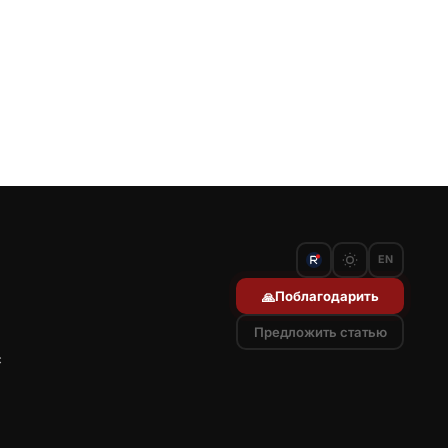
EN
Поблагодарить
🙏
Предложить статью
с