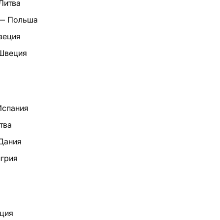
Литва
 — Польша
веция
 Швеция
Испания
тва
Дания
нгрия
еция