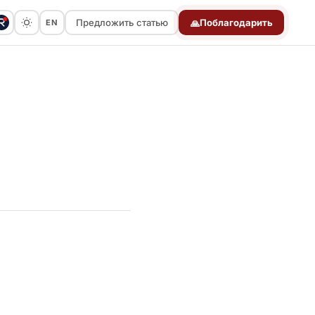
Предложить статью
Поблагодарить
EN
🙏
Предложить статью