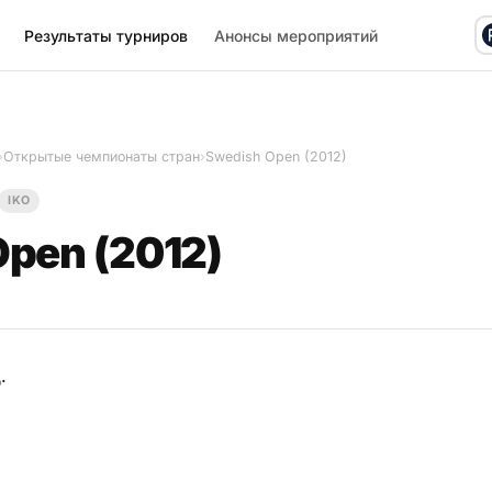
Результаты турниров
Анонсы мероприятий
›
Открытые чемпионаты стран
›
Swedish Open (2012)
IKO
pen (2012)
.