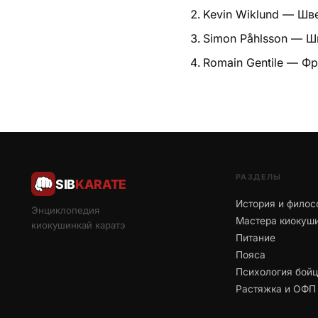
Kevin Wiklund — Шв
Simon Påhlsson — Ш
Romain Gentile — Ф
РАЗДЕЛЫ
SIB
KARATE
История и филос
Энциклопедия
Мастера киокуш
киокушинкай каратэ
Питание
Пояса
Психология бой
Растяжка и ОФП