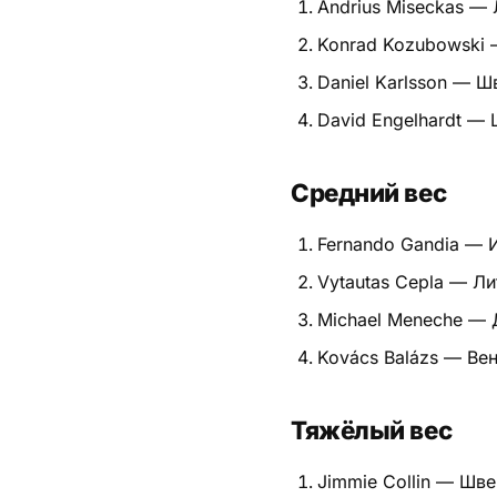
Andrius Miseckas — 
Питание
Konrad Kozubowski
Daniel Karlsson — Ш
Пояса
David Engelhardt —
Психология бойца
Растяжка и ОФП
Средний вес
Терминология
Fernando Gandia — 
Vytautas Cepla — Ли
Техника и ката
Michael Meneche — 
Травмы
Kovács Balázs — Ве
Тренировочный процесс
Тяжёлый вес
Турниры
Jimmie Collin — Шв
Экипировка