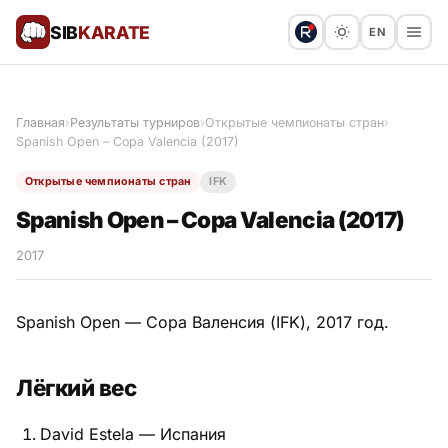
SIB
KARATE
EN
Поблагодарить
Предложить статью
🙏
Главная
›
Результаты турниров
›
Открытые чемпионаты стран
›
Spanish Open – Copa Valencia (2017)
Все статьи
Открытые чемпионаты стран
IFK
Популярное
Spanish Open – Copa Valencia (2017)
Результаты турниров
2017
Анонсы мероприятий
Spanish Open — Copa Валенсия (IFK), 2017 год.
Лёгкий вес
История и философия
David Estela — Испания
Мастера киокушинкай