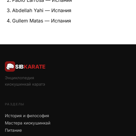
Pablo Larrosa — Испания
Abdellah Yahi — Испания
Gullem Matas — Испания
SIB
KARATE
Энциклопедия
киокушинкай каратэ
РАЗДЕЛЫ
История и философия
Мастера киокушинкай
Питание