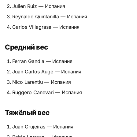
Julien Ruiz — Испания
Питание
Reynaldo Quintanilla — Испания
Пояса
Carlos Villagrasa — Испания
Психология бойца
Средний вес
Растяжка и ОФП
Ferran Gandia — Испания
Терминология
Juan Carlos Auge — Испания
Техника и ката
Nico Larentiu — Испания
Ruggero Canevari — Испания
Травмы
Тренировочный процесс
Тяжёлый вес
Турниры
Juan Crujeiras — Испания
Экипировка