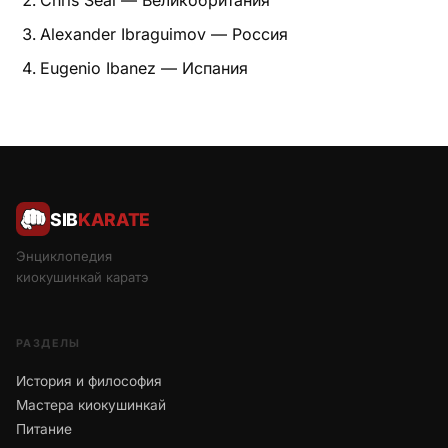
Chris Seal — Великобритания
Alexander Ibraguimov — Россия
Eugenio Ibanez — Испания
SIB
KARATE
Энциклопедия
киокушинкай каратэ
РАЗДЕЛЫ
История и философия
Мастера киокушинкай
Питание