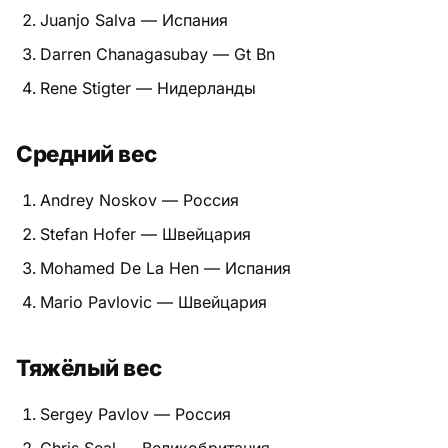
Juanjo Salva — Испания
Питание
Darren Chanagasubay — Gt Bn
Пояса
Rene Stigter — Нидерланды
Психология бойца
Средний вес
Растяжка и ОФП
Andrey Noskov — Россия
Терминология
Stefan Hofer — Швейцария
Техника и ката
Mohamed De La Hen — Испания
Mario Pavlovic — Швейцария
Травмы
Тренировочный процесс
Тяжёлый вес
Турниры
Sergey Pavlov — Россия
Экипировка