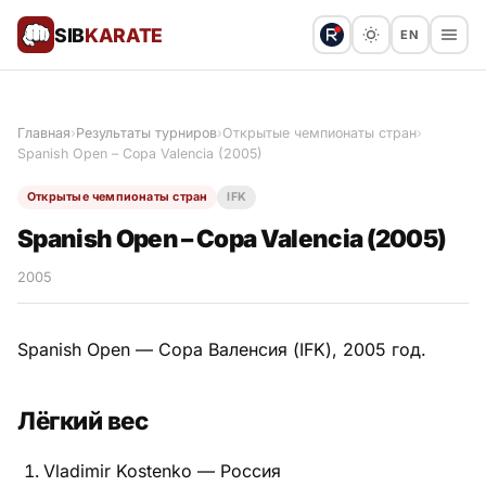
SIB
KARATE
EN
Поблагодарить
Предложить статью
🙏
Главная
›
Результаты турниров
›
Открытые чемпионаты стран
›
Spanish Open – Copa Valencia (2005)
Все статьи
Открытые чемпионаты стран
IFK
Популярное
Spanish Open – Copa Valencia (2005)
Результаты турниров
2005
Анонсы мероприятий
Spanish Open — Copa Валенсия (IFK), 2005 год.
Лёгкий вес
История и философия
Vladimir Kostenko — Россия
Мастера киокушинкай