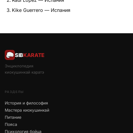
Raul Lopez — Испания
Kike Guerrero — Испания
SIB
KARATE
Энциклопедия
киокушинкай каратэ
РАЗДЕЛЫ
История и философия
Мастера киокушинкай
Питание
Пояса
Психология бойца