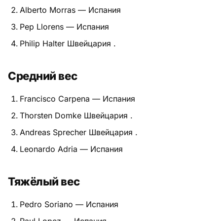
Alberto Morras — Испания
Питание
Pep Llorens — Испания
Пояса
Philip Halter Швейцария .
Психология бойца
Средний вес
Растяжка и ОФП
Francisco Carpena — Испания
Терминология
Thorsten Domke Швейцария .
Техника и ката
Andreas Sprecher Швейцария .
Leonardo Adria — Испания
Травмы
Тренировочный процесс
Тяжёлый вес
Турниры
Pedro Soriano — Испания
Экипировка