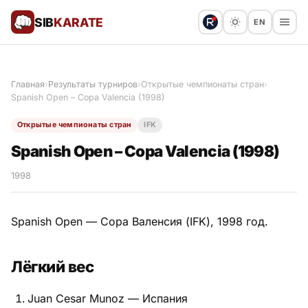
SIB
KARATE
EN
Поблагодарить
Предложить статью
🙏
Главная
›
Результаты турниров
›
Открытые чемпионаты стран
›
Spanish Open – Copa Valencia (1998)
Все статьи
Открытые чемпионаты стран
IFK
Популярное
Spanish Open – Copa Valencia (1998)
Результаты турниров
1998
Анонсы мероприятий
Spanish Open — Copa Валенсия (IFK), 1998 год.
Лёгкий вес
История и философия
Juan Cesar Munoz — Испания
Мастера киокушинкай