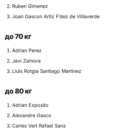
Ruben Gimenez
Питание
Joan Gascon Artiz F’dez de Villaverde
Пояса
до 70 кг
Психология бойца
Adrian Perez
Растяжка и ОФП
Javi Zamora
Терминология
Lluis Rotgla Santiago Martinez
Техника и ката
до 80 кг
Травмы
Adrian Exposito
Тренировочный процесс
Alexandre Gasco
Турниры
Carles Vert Rafael Sanz
Экипировка