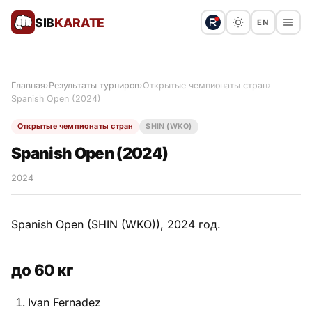
SIB
KARATE
EN
Поблагодарить
Предложить статью
🙏
Главная
›
Результаты турниров
›
Открытые чемпионаты стран
›
Spanish Open (2024)
Все статьи
Открытые чемпионаты стран
SHIN (WKO)
Популярное
Spanish Open (2024)
Результаты турниров
2024
Анонсы мероприятий
Spanish Open (SHIN (WKO)), 2024 год.
до 60 кг
История и философия
Ivan Fernadez
Мастера киокушинкай