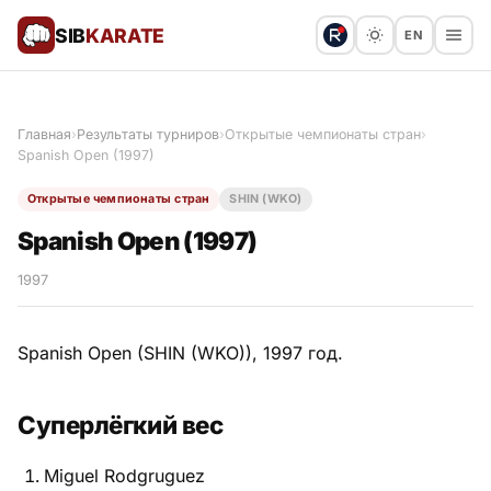
SIB
KARATE
EN
Поблагодарить
Предложить статью
🙏
Главная
›
Результаты турниров
›
Открытые чемпионаты стран
›
Spanish Open (1997)
Все статьи
Открытые чемпионаты стран
SHIN (WKO)
Популярное
Spanish Open (1997)
Результаты турниров
1997
Анонсы мероприятий
Spanish Open (SHIN (WKO)), 1997 год.
Суперлёгкий вес
История и философия
Miguel Rodgruguez
Мастера киокушинкай