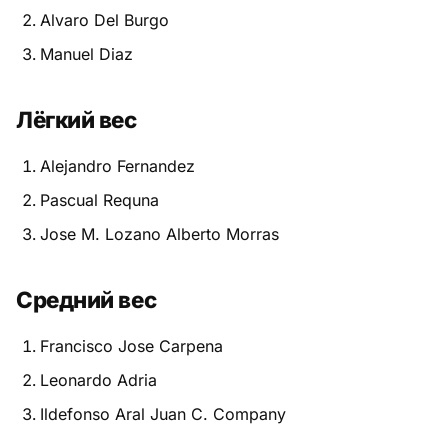
Alvaro Del Burgo
Питание
Manuel Diaz
Пояса
Лёгкий вес
Психология бойца
Alejandro Fernandez
Растяжка и ОФП
Pascual Requna
Терминология
Jose M. Lozano Alberto Morras
Техника и ката
Средний вес
Травмы
Francisco Jose Carpena
Тренировочный процесс
Leonardo Adria
Турниры
Ildefonso Aral Juan C. Company
Экипировка