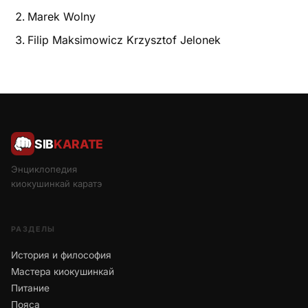
Marek Wolny
Filip Maksimowicz Krzysztof Jelonek
SIB
KARATE
Энциклопедия
киокушинкай каратэ
РАЗДЕЛЫ
История и философия
Мастера киокушинкай
Питание
Пояса