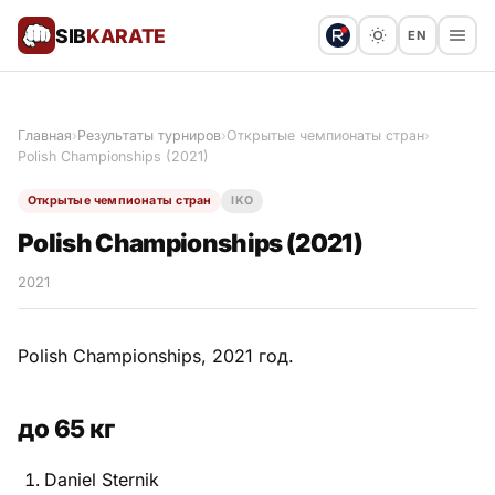
SIB
KARATE
EN
Поблагодарить
Предложить статью
🙏
Главная
›
Результаты турниров
›
Открытые чемпионаты стран
›
Polish Championships (2021)
Все статьи
Открытые чемпионаты стран
IKO
Популярное
Polish Championships (2021)
Результаты турниров
2021
Анонсы мероприятий
Polish Championships, 2021 год.
до 65 кг
История и философия
Daniel Sternik
Мастера киокушинкай