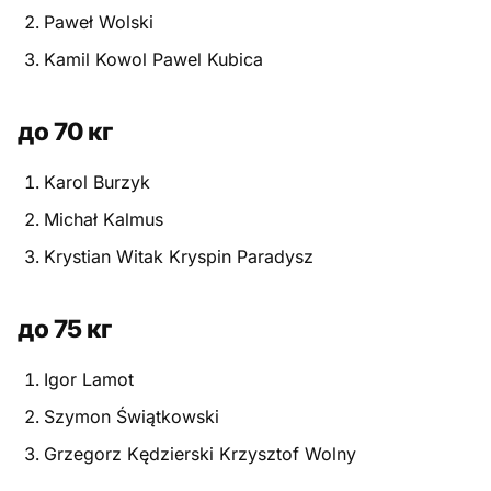
Paweł Wolski
Питание
Kamil Kowol Pawel Kubica
Пояса
до 70 кг
Психология бойца
Karol Burzyk
Растяжка и ОФП
Michał Kalmus
Терминология
Krystian Witak Kryspin Paradysz
Техника и ката
до 75 кг
Травмы
Igor Lamot
Тренировочный процесс
Szymon Świątkowski
Турниры
Grzegorz Kędzierski Krzysztof Wolny
Экипировка