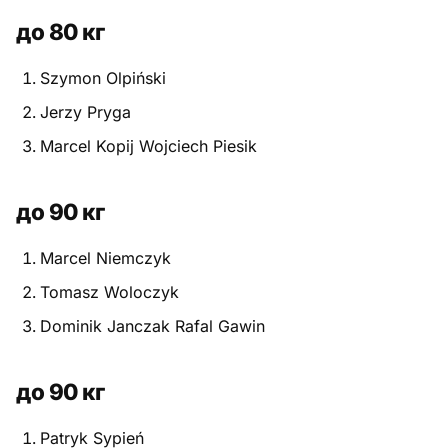
до 80 кг
Szymon Olpiński
Jerzy Pryga
Marcel Kopij Wojciech Piesik
до 90 кг
Marcel Niemczyk
Tomasz Woloczyk
Dominik Janczak Rafal Gawin
до 90 кг
Patryk Sypień