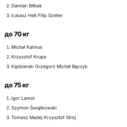
Damian Biłbak
Питание
Łukasz Helt Filip Szeller
Пояса
до 70 кг
Психология бойца
Michał Kalmus
Растяжка и ОФП
Krzysztof Krupa
Терминология
Kędzierski Grzegorz Michał Bączyk
Техника и ката
до 75 кг
Травмы
Igor Lamot
Тренировочный процесс
Szymon Świątkowski
Турниры
Tomasz Madej Krzysztof Strój
Экипировка