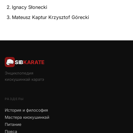
Ignacy Słonecki
Mateusz Kaptur Krzysztof Górecki
SIB
KARATE
Энциклопедия
киокушинкай каратэ
РАЗДЕЛЫ
История и философия
Мастера киокушинкай
Питание
Пояса