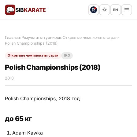
SIB
KARATE
EN
Поблагодарить
Предложить статью
🙏
Главная
›
Результаты турниров
›
Открытые чемпионаты стран
›
Polish Championships (2018)
Все статьи
Открытые чемпионаты стран
IKO
Популярное
Polish Championships (2018)
Результаты турниров
2018
Анонсы мероприятий
Polish Championships, 2018 год.
до 65 кг
История и философия
Adam Kawka
Мастера киокушинкай