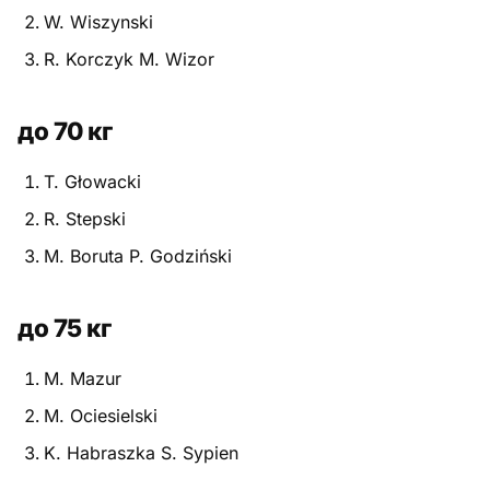
W. Wiszynski
Питание
R. Korczyk M. Wizor
Пояса
до 70 кг
Психология бойца
T. Głowacki
Растяжка и ОФП
R. Stepski
Терминология
M. Boruta P. Godziński
Техника и ката
до 75 кг
Травмы
M. Mazur
Тренировочный процесс
M. Ociesielski
Турниры
K. Habraszka S. Sypien
Экипировка