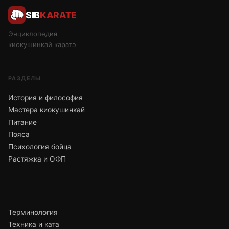
SIB
KARATE
Энциклопедия
киокушинкай каратэ
РАЗДЕЛЫ
История и философия
Мастера киокушинкай
Питание
Пояса
Психология бойца
Растяжка и ОФП
Терминология
Техника и ката