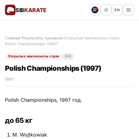
SIB
KARATE
EN
Поблагодарить
Предложить статью
🙏
Главная
›
Результаты турниров
›
Открытые чемпионаты стран
›
Polish Championships (1997)
Все статьи
Открытые чемпионаты стран
IKO
Популярное
Polish Championships (1997)
Результаты турниров
1997
Анонсы мероприятий
Polish Championships, 1997 год.
до 65 кг
История и философия
M. Wojtkowiak
Мастера киокушинкай