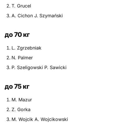
T. Grucel
Питание
A. Cichon J. Szymański
Пояса
до 70 кг
Психология бойца
L. Zgrzebniak
Растяжка и ОФП
N. Palmer
Терминология
P. Szeligowski P. Sawicki
Техника и ката
до 75 кг
Травмы
M. Mazur
Тренировочный процесс
Z. Gorka
Турниры
M. Wojcik A. Wojcikowski
Экипировка