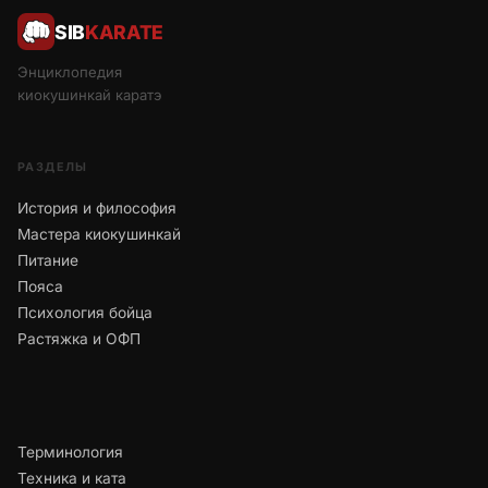
SIB
KARATE
Энциклопедия
киокушинкай каратэ
РАЗДЕЛЫ
История и философия
Мастера киокушинкай
Питание
Пояса
Психология бойца
Растяжка и ОФП
Терминология
Техника и ката