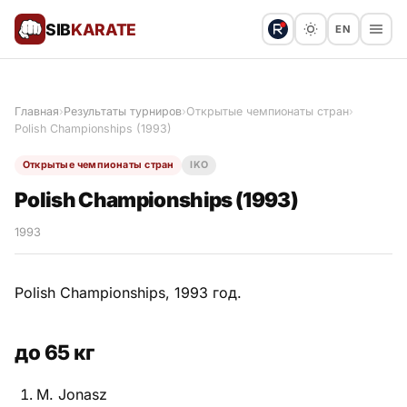
SIB
KARATE
EN
Поблагодарить
Предложить статью
🙏
Главная
›
Результаты турниров
›
Открытые чемпионаты стран
›
Polish Championships (1993)
Все статьи
Открытые чемпионаты стран
IKO
Популярное
Polish Championships (1993)
Результаты турниров
1993
Анонсы мероприятий
Polish Championships, 1993 год.
до 65 кг
История и философия
M. Jonasz
Мастера киокушинкай