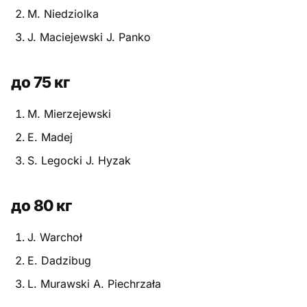
M. Niedziolka
Питание
J. Maciejewski J. Panko
Пояса
до 75 кг
Психология бойца
M. Mierzejewski
Растяжка и ОФП
E. Madej
Терминология
S. Legocki J. Hyzak
Техника и ката
до 80 кг
Травмы
J. Warchoł
Тренировочный процесс
E. Dadzibug
Турниры
L. Murawski A. Piechrzała
Экипировка