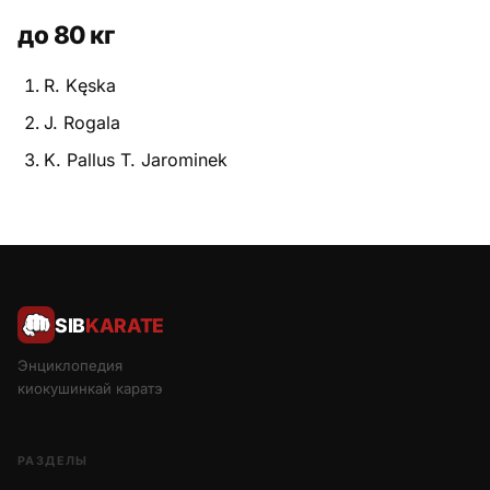
до 80 кг
R. Kęska
J. Rogala
K. Pallus T. Jarominek
SIB
KARATE
Энциклопедия
киокушинкай каратэ
РАЗДЕЛЫ