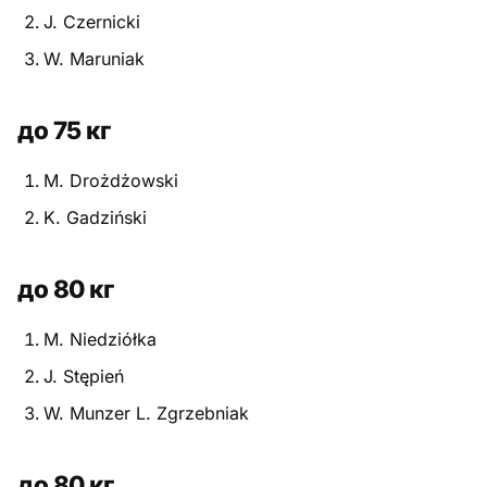
J. Czernicki
Питание
W. Maruniak
Пояса
до 75 кг
Психология бойца
M. Drożdżowski
Растяжка и ОФП
K. Gadziński
Терминология
Техника и ката
до 80 кг
Травмы
M. Niedziółka
J. Stępień
Тренировочный процесс
W. Munzer L. Zgrzebniak
Турниры
Экипировка
до 80 кг