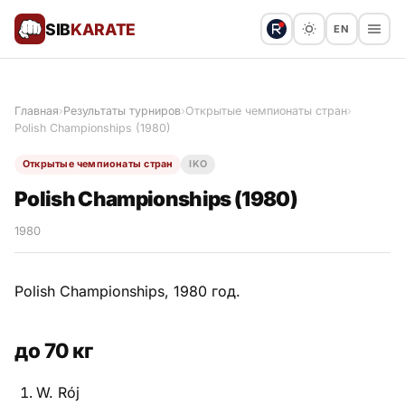
SIB
KARATE
EN
Поблагодарить
Предложить статью
🙏
Главная
›
Результаты турниров
›
Открытые чемпионаты стран
›
Polish Championships (1980)
Все статьи
Открытые чемпионаты стран
IKO
Популярное
Polish Championships (1980)
Результаты турниров
1980
Анонсы мероприятий
Polish Championships, 1980 год.
до 70 кг
История и философия
W. Rój
Мастера киокушинкай