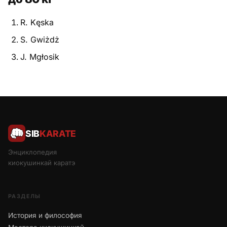
R. Kęska
S. Gwiżdż
J. Mgłosik
SIB
KARATE
Энциклопедия
киокушинкай каратэ
РАЗДЕЛЫ
История и философия