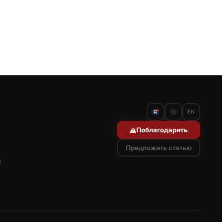
EN
Поблагодарить
🙏
Предложить статью
с