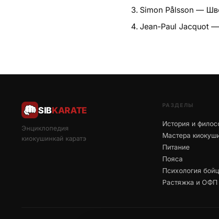
Simon Pålsson — Шв
Jean-Paul Jacquot 
РАЗДЕЛЫ
SIB
KARATE
История и филос
Энциклопедия
Мастера киокуш
киокушинкай каратэ
Питание
Пояса
Психология бой
Растяжка и ОФП