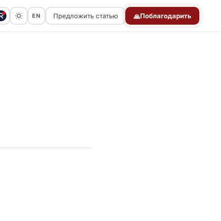
Предложить статью
Поблагодарить
EN
🙏
Предложить статью