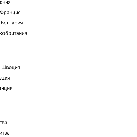
пания
 Франция
 Болгария
кобритания
— Швеция
еция
анция
тва
итва