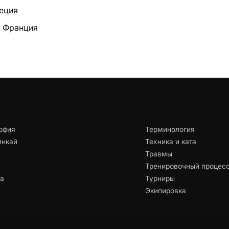
еция
— Франция
офия
Терминология
инкай
Техника и ката
Травмы
Тренировочный процес
ца
Турниры
Экипировка