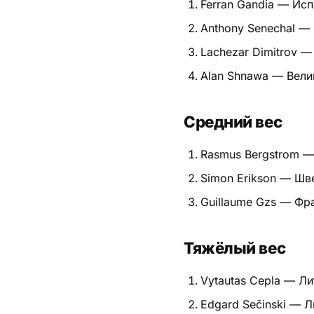
Ferran Gandia — Ис
Питание
Anthony Senechal —
Lachezar Dimitrov —
Пояса
Alan Shnawa — Вели
Психология бойца
Растяжка и ОФП
Средний вес
Терминология
Rasmus Bergstrom 
Simon Erikson — Шв
Техника и ката
Guillaume Gzs — Фр
Травмы
Тренировочный процесс
Тяжёлый вес
Турниры
Vytautas Cepla — Ли
Edgard Sečinski — Л
Экипировка