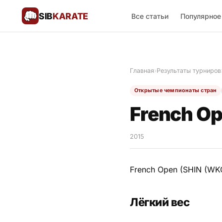
SIB
KARATE
Все статьи
Популярное
Поблагодарить
🙏
Главная
›
Результаты турниров
Все статьи
Открытые чемпионаты стран
Популярное
French Op
Результаты турниров
2015
Анонсы мероприятий
French Open (SHIN (WKO
История и философия
Лёгкий вес
Мастера киокушинкай