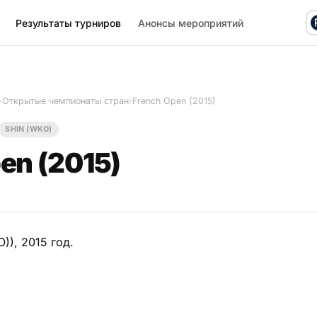
Результаты турниров
Анонсы мероприятий
›
Открытые чемпионаты стран
›
French Open (2015)
SHIN (WKO)
en (2015)
)), 2015 год.