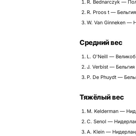
R. Bednarczyk — По
Питание
R. Proos t — Бельгия
W. Van Ginneken — 
Пояса
Психология бойца
Средний вес
Растяжка и ОФП
L. O'Neill — Велико
Терминология
J. Verbist — Бельгия
P. De Phuydt — Бель
Техника и ката
Травмы
Тяжёлый вес
Тренировочный процесс
M. Kelderman — Ни
Турниры
C. Senol — Нидерла
A. Klein — Нидерла
Экипировка