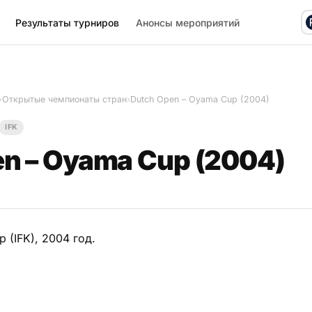
Результаты турниров
Анонсы мероприятий
›
Открытые чемпионаты стран
›
Dutch Open – Oyama Cup (2004)
IFK
n – Oyama Cup (2004)
 (IFK), 2004 год.