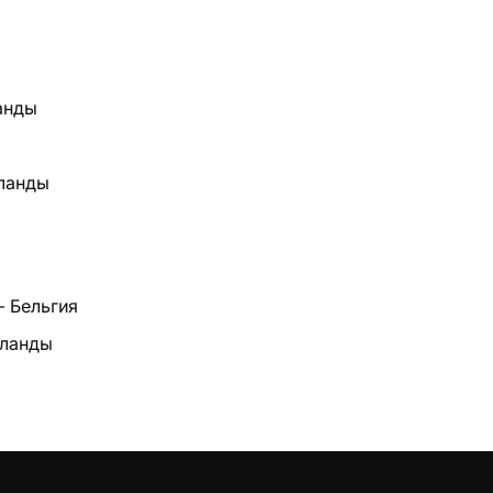
анды
ланды
— Бельгия
рланды