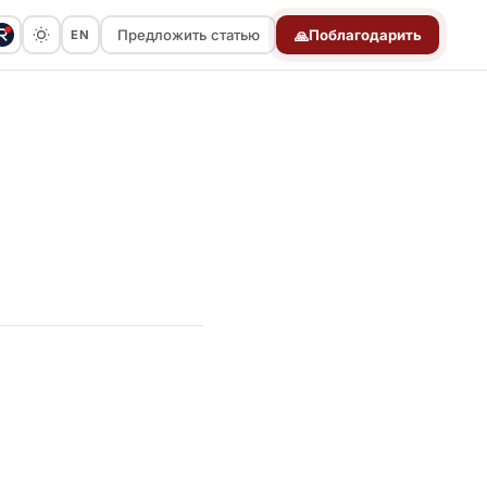
Предложить статью
Поблагодарить
EN
🙏
Предложить статью