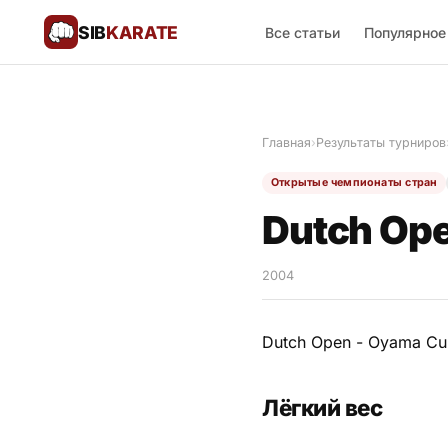
SIB
KARATE
Все статьи
Популярное
Поблагодарить
🙏
Главная
›
Результаты турниров
Все статьи
Открытые чемпионаты стран
Популярное
Dutch Ope
Результаты турниров
2004
Анонсы мероприятий
Dutch Open - Oyama Cup
История и философия
Лёгкий вес
Мастера киокушинкай