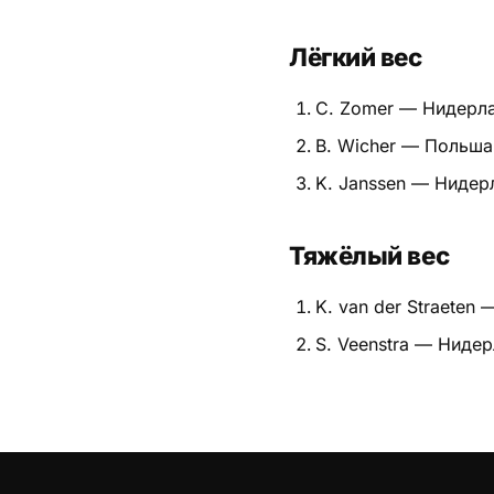
Лёгкий вес
C. Zomer — Нидерл
B. Wicher — Польша
K. Janssen — Нидер
Тяжёлый вес
K. van der Straeten 
S. Veenstra — Ниде