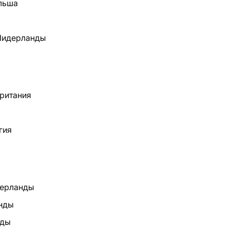
льша
Нидерланды
британия
гия
дерланды
нды
нды