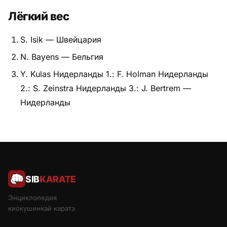
Лёгкий вес
S. Isik — Швейцария
N. Bayens — Бельгия
Y. Kulas Нидерланды 1.: F. Holman Нидерланды
2.: S. Zeinstra Нидерланды 3.: J. Bertrem —
Нидерланды
SIB
KARATE
Энциклопедия
киокушинкай каратэ