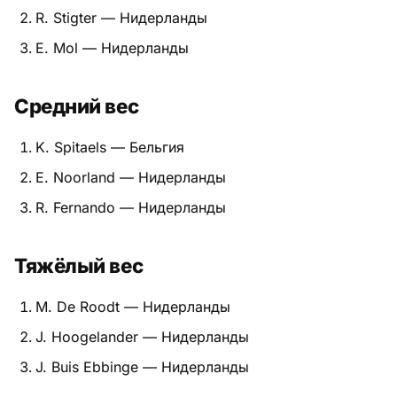
R. Stigter — Нидерланды
Питание
E. Mol — Нидерланды
Пояса
Средний вес
Психология бойца
K. Spitaels — Бельгия
Растяжка и ОФП
E. Noorland — Нидерланды
Терминология
R. Fernando — Нидерланды
Техника и ката
Тяжёлый вес
Травмы
M. De Roodt — Нидерланды
Тренировочный процесс
J. Hoogelander — Нидерланды
Турниры
J. Buis Ebbinge — Нидерланды
Экипировка