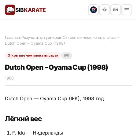
SIB
KARATE
EN
Поблагодарить
Предложить статью
🙏
Главная
›
Результаты турниров
›
Открытые чемпионаты стран
›
Dutch Open – Oyama Cup (1998)
Все статьи
Открытые чемпионаты стран
IFK
Популярное
Dutch Open – Oyama Cup (1998)
Результаты турниров
1998
Анонсы мероприятий
Dutch Open — Oyama Cup (IFK), 1998 год.
Лёгкий вес
История и философия
F. Idu — Нидерланды
Мастера киокушинкай