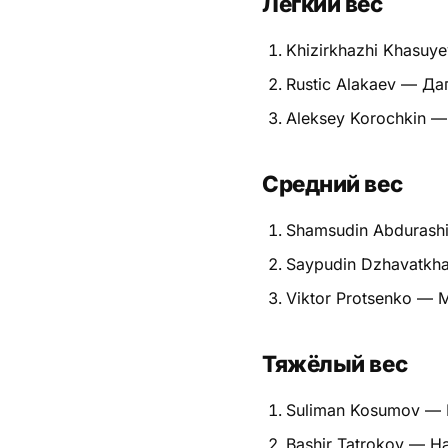
Лёгкий вес
Питание
Khizirkhazhi Khasuy
Пояса
Rustic Alakaev — Да
Aleksey Korochkin 
Психология бойца
Растяжка и ОФП
Средний вес
Терминология
Shamsudin Abdurash
Техника и ката
Saypudin Dzhavatkh
Viktor Protsenko — 
Травмы
Тренировочный процесс
Тяжёлый вес
Турниры
Suliman Kosumov —
Экипировка
Bashir Tatrokov — Н