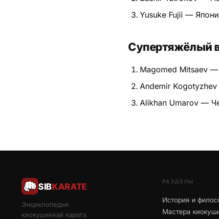
Yusuke Fujii — Япони
Супертяжёлый 
Magomed Mitsaev —
Andemir Kogotyzhev
Alikhan Umarov — Ч
РАЗДЕЛЫ
SIB
KARATE
История и филос
Энциклопедия
Мастера киокуш
киокушинкай каратэ