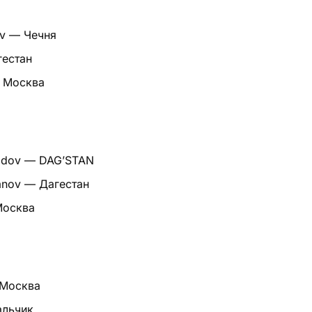
ev — Чечня
гестан
— Москва
idov — DAG’STAN
anov — Дагестан
Москва
 Москва
альчик