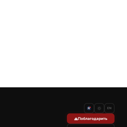
EN
Поблагодарить
🙏