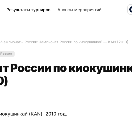
Результаты турниров
Анонсы мероприятий
›
Чемпионаты России
›
Чемпионат России по киокушинкай — KAN (2010)
Россия
т России по киокушин
0)
иокушинкай (KAN), 2010 год.