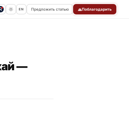
Предложить статью
Поблагодарить
EN
🙏
Предложить статью
кай —