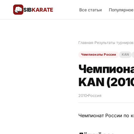
SIB
KARATE
Все статьи
Популярное
Поблагодарить
🙏
Главная
›
Результаты турниров
Все статьи
Чемпионаты России
KAN
Популярное
Чемпиона
Результаты турниров
KAN (201
Анонсы мероприятий
2010
Россия
Чемпионат России по к
История и философия
Мастера киокушинкай