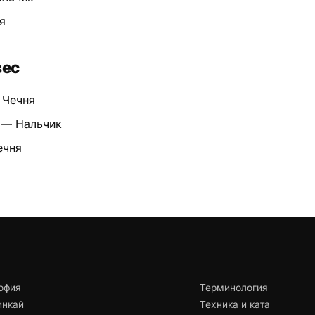
я
вес
 Чечня
 — Нальчик
ечня
офия
Терминология
инкай
Техника и ката