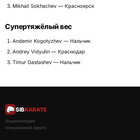
Mikhail Sokhachev — Красноярск
Супертяжёлый вес
Andemir Kogotyzhev — Нальчик
Andrey Vidyulin — Краснодар
Timur Gastashev — Нальчик
SIB
KARATE
Энциклопедия
киокушинкай каратэ