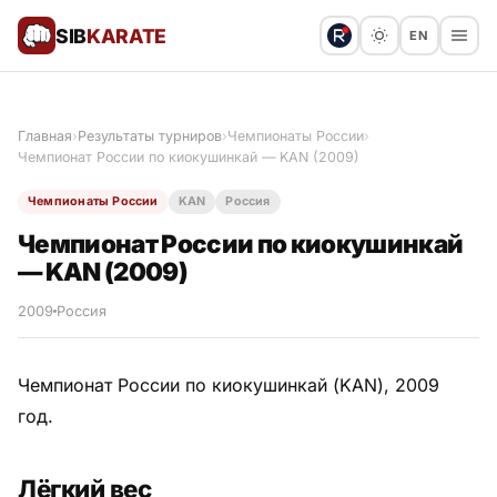
SIB
KARATE
EN
Поблагодарить
Предложить статью
🙏
Главная
›
Результаты турниров
›
Чемпионаты России
›
Чемпионат России по киокушинкай — KAN (2009)
Все статьи
Чемпионаты России
KAN
Россия
Популярное
Чемпионат России по киокушинкай
— KAN (2009)
Результаты турниров
2009
Россия
Анонсы мероприятий
Чемпионат России по киокушинкай (KAN), 2009
год.
История и философия
Лёгкий вес
Мастера киокушинкай