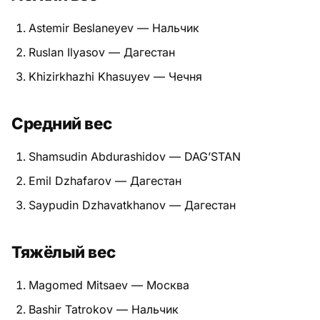
Питание
Astemir Beslaneyev — Нальчик
Ruslan Ilyasov — Дагестан
Пояса
Khizirkhazhi Khasuyev — Чечня
Психология бойца
Средний вес
Растяжка и ОФП
Терминология
Shamsudin Abdurashidov — DAG’STAN
Emil Dzhafarov — Дагестан
Техника и ката
Saypudin Dzhavatkhanov — Дагестан
Травмы
Тяжёлый вес
Тренировочный процесс
Турниры
Magomed Mitsaev — Москва
Bashir Tatrokov — Нальчик
Экипировка