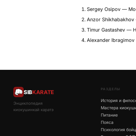
Sergey Osipov — Мо
Anzor Shikhabakhov
Timur Gastashev — 
Alexander Ibragimo
РАЗДЕЛЫ
SIB
KARATE
История и филос
Энциклопедия
Мастера киокуш
киокушинкай каратэ
Питание
Пояса
Психология бой