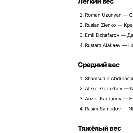
Лёгкий вес
Питание
Roman Uzunyan — С
Пояса
Ruslan Zlenko — Кр
Emil Dzhafarov — Д
Психология бойца
Rustam Alakaev — Н
Растяжка и ОФП
Терминология
Средний вес
Техника и ката
Shamsudin Abdurash
Alexei Gorokhov — 
Травмы
Anzor Kardanov — Н
Тренировочный процесс
Rasim Samedov — N
Турниры
Тяжёлый вес
Экипировка