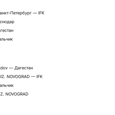
анкт-Петербург — IFK
аснодар
агестан
альчик
idov — Дагестан
NIZ. NOVOGRAD — IFK
альчик
IZ. NOVOGRAD