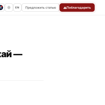
Предложить статью
Поблагодарить
EN
🙏
Предложить статью
кай —