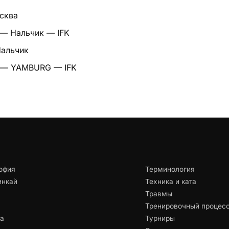
сква
 — Нальчик — IFK
Нальчик
v — YAMBURG — IFK
офия
Терминология
инкай
Техника и ката
Травмы
Тренировочный процес
ца
Турниры