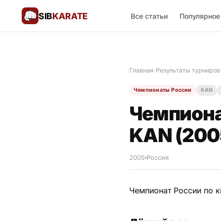
SIB
KARATE
Все статьи
Популярное
Поблагодарить
🙏
Главная
›
Результаты турниров
Все статьи
Чемпионаты России
KAN
Популярное
Чемпиона
Результаты турниров
KAN (200
Анонсы мероприятий
2005
Россия
Чемпионат России по к
История и философия
Мастера киокушинкай