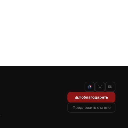
EN
Поблагодарить
🙏
Предложить статью
с