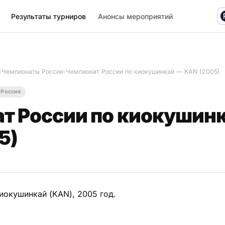
Результаты турниров
Анонсы мероприятий
›
Чемпионаты России
›
Чемпионат России по киокушинкай — KAN (2005)
Россия
т России по киокушин
5)
иокушинкай (KAN), 2005 год.