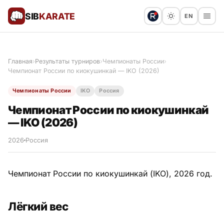
SIB
KARATE
EN
Поблагодарить
Предложить статью
🙏
Главная
›
Результаты турниров
›
Чемпионаты России
›
Чемпионат России по киокушинкай — IKO (2026)
Все статьи
Чемпионаты России
IKO
Россия
Популярное
Чемпионат России по киокушинкай
— IKO (2026)
Результаты турниров
2026
Россия
Анонсы мероприятий
Чемпионат России по киокушинкай (IKO), 2026 год.
История и философия
Лёгкий вес
Мастера киокушинкай