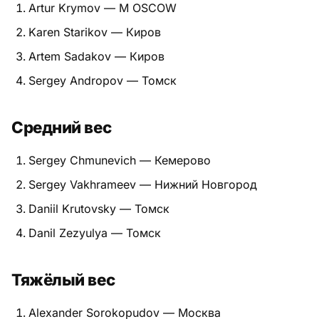
Artur Krymov — M OSCOW
Питание
Karen Starikov — Киров
Пояса
Artem Sadakov — Киров
Sergey Andropov — Томск
Психология бойца
Растяжка и ОФП
Средний вес
Терминология
Sergey Chmunevich — Кемерово
Техника и ката
Sergey Vakhrameev — Нижний Новгород
Daniil Krutovsky — Томск
Травмы
Danil Zezyulya — Томск
Тренировочный процесс
Тяжёлый вес
Турниры
Экипировка
Alexander Sorokopudov — Москва