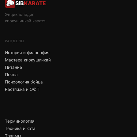
SIB
KARATE
Энциклопедия
киокушинкай каратэ
РАЗДЕЛЫ
История и философия
Мастера киокушинкай
Питание
Пояса
Психология бойца
Растяжка и ОФП
Терминология
Техника и ката
Травмы