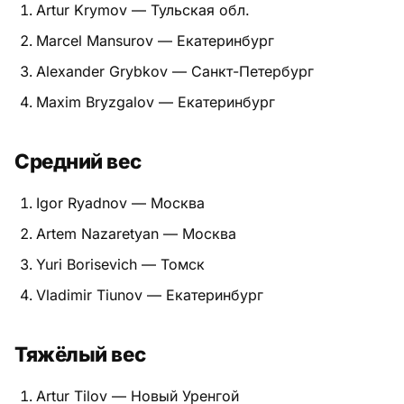
Artur Krymov — Тульская обл.
Питание
Marcel Mansurov — Екатеринбург
Пояса
Alexander Grybkov — Санкт-Петербург
Maxim Bryzgalov — Екатеринбург
Психология бойца
Растяжка и ОФП
Средний вес
Терминология
Igor Ryadnov — Москва
Техника и ката
Artem Nazaretyan — Москва
Yuri Borisevich — Томск
Травмы
Vladimir Tiunov — Екатеринбург
Тренировочный процесс
Тяжёлый вес
Турниры
Экипировка
Artur Tilov — Новый Уренгой