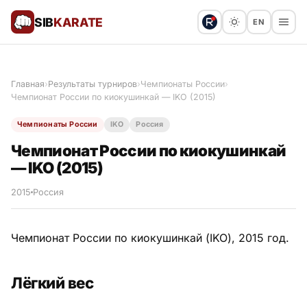
SIB
KARATE
EN
Поблагодарить
Предложить статью
🙏
Главная
›
Результаты турниров
›
Чемпионаты России
›
Чемпионат России по киокушинкай — IKO (2015)
Все статьи
Чемпионаты России
IKO
Россия
Популярное
Чемпионат России по киокушинкай
— IKO (2015)
Результаты турниров
2015
Россия
Анонсы мероприятий
Чемпионат России по киокушинкай (IKO), 2015 год.
История и философия
Лёгкий вес
Мастера киокушинкай