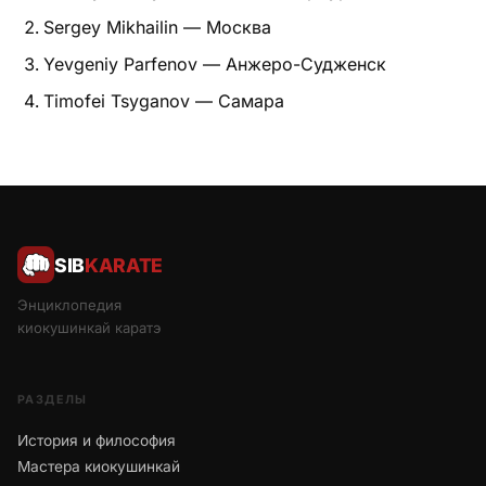
Sergey Mikhailin — Москва
Yevgeniy Parfenov — Анжеро-Судженск
Timofei Tsyganov — Самара
SIB
KARATE
Энциклопедия
киокушинкай каратэ
РАЗДЕЛЫ
История и философия
Мастера киокушинкай