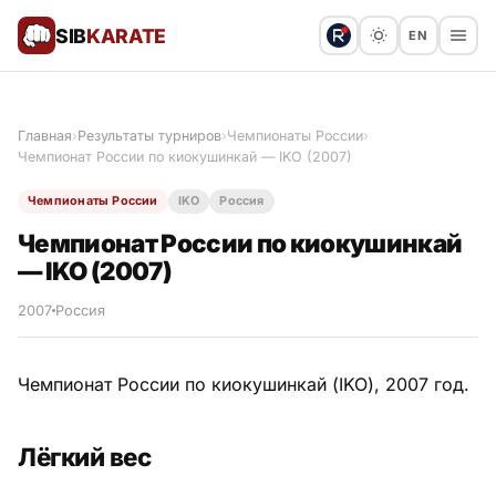
SIB
KARATE
EN
Поблагодарить
Предложить статью
🙏
Главная
›
Результаты турниров
›
Чемпионаты России
›
Чемпионат России по киокушинкай — IKO (2007)
Все статьи
Чемпионаты России
IKO
Россия
Популярное
Чемпионат России по киокушинкай
— IKO (2007)
Результаты турниров
2007
Россия
Анонсы мероприятий
Чемпионат России по киокушинкай (IKO), 2007 год.
История и философия
Лёгкий вес
Мастера киокушинкай