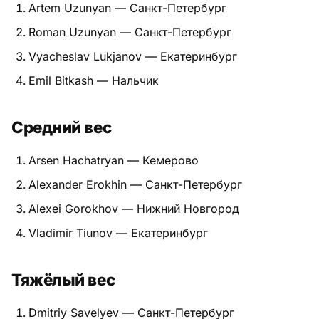
Artem Uzunyan — Санкт-Петербург
Питание
Roman Uzunyan — Санкт-Петербург
Пояса
Vyacheslav Lukjanov — Екатеринбург
Emil Bitkash — Нальчик
Психология бойца
Растяжка и ОФП
Средний вес
Терминология
Arsen Hachatryan — Кемерово
Техника и ката
Alexander Erokhin — Санкт-Петербург
Alexei Gorokhov — Нижний Новгород
Травмы
Vladimir Tiunov — Екатеринбург
Тренировочный процесс
Тяжёлый вес
Турниры
Экипировка
Dmitriy Savelyev — Санкт-Петербург