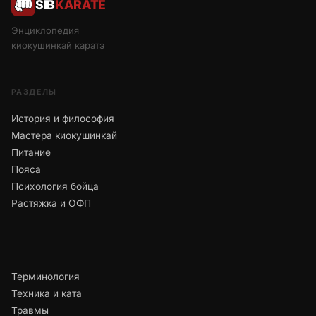
SIB
KARATE
Энциклопедия
киокушинкай каратэ
РАЗДЕЛЫ
История и философия
Мастера киокушинкай
Питание
Пояса
Психология бойца
Растяжка и ОФП
Терминология
Техника и ката
Травмы