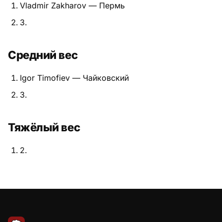
Vladmir Zakharov — Пермь
Питание
3.
Пояса
Средний вес
Психология бойца
Igor Timofiev — Чайковский
Растяжка и ОФП
3.
Терминология
Тяжёлый вес
Техника и ката
2.
Травмы
Тренировочный процесс
Турниры
Экипировка