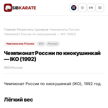
SIB
KARATE
EN
Поблагодарить
Предложить статью
🙏
Главная
›
Результаты турниров
›
Чемпионаты России
›
Чемпионат России по киокушинкай — IKO (1992)
Все статьи
Чемпионаты России
IKO
Россия
Популярное
Чемпионат России по киокушинкай
— IKO (1992)
Результаты турниров
1992
Россия
Анонсы мероприятий
Чемпионат России по киокушинкай (IKO), 1992 год.
История и философия
Лёгкий вес
Мастера киокушинкай