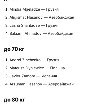
Питание
Mindia Mgeladze — Грузия
Aligismat Hasanov — Азербайджан
Пояса
Lasha Shantadze — Грузия
Психология бойца
Balaami Ahmadov — Азербайджан
Растяжка и ОФП
до 70 кг
Терминология
Andrei Zinchenko — Грузия
Техника и ката
Mateusz Dyniewicz — Польша
Травмы
Javier Zamora — Испания
Тренировочный процесс
Arzuman Hasanov — Азербайджан
Турниры
до 80 кг
Экипировка