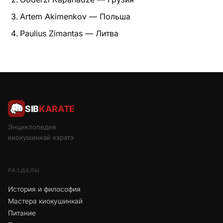
Artem Akimenkov — Польша
Paulius Zimantas — Литва
SIB
KARATE
Энциклопедия
киокушинкай каратэ
РАЗДЕЛЫ
История и философия
Мастера киокушинкай
Питание