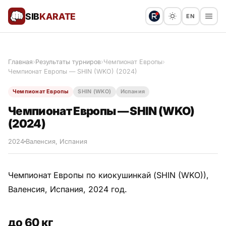
SIB
KARATE
EN
Поблагодарить
Предложить статью
🙏
Главная
›
Результаты турниров
›
Чемпионат Европы
›
Чемпионат Европы — SHIN (WKO) (2024)
Все статьи
Чемпионат Европы
SHIN (WKO)
Испания
Популярное
Чемпионат Европы — SHIN (WKO)
(2024)
Результаты турниров
2024
Валенсия, Испания
Анонсы мероприятий
Чемпионат Европы по киокушинкай (SHIN (WKO)),
Валенсия, Испания, 2024 год.
История и философия
до 60 кг
Мастера киокушинкай