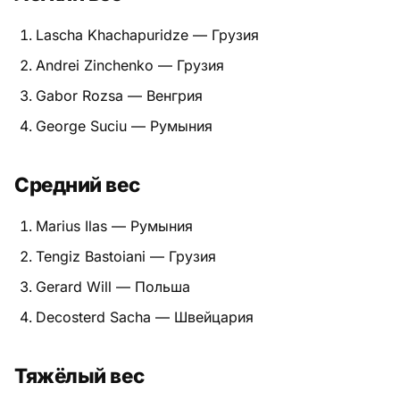
Питание
Lascha Khachapuridze — Грузия
Andrei Zinchenko — Грузия
Пояса
Gabor Rozsa — Венгрия
Психология бойца
George Suciu — Румыния
Растяжка и ОФП
Средний вес
Терминология
Marius Ilas — Румыния
Техника и ката
Tengiz Bastoiani — Грузия
Травмы
Gerard Will — Польша
Тренировочный процесс
Decosterd Sacha — Швейцария
Турниры
Тяжёлый вес
Экипировка