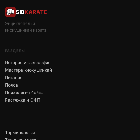
SIB
KARATE
Энциклопедия
киокушинкай каратэ
РАЗДЕЛЫ
История и философия
Мастера киокушинкай
Питание
Пояса
Психология бойца
Растяжка и ОФП
Терминология