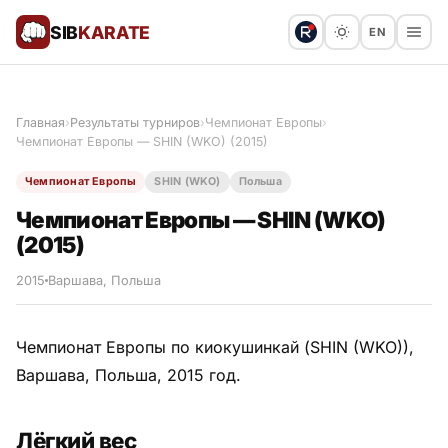
SIB
KARATE
EN
Поблагодарить
Предложить статью
🙏
Главная
›
Результаты турниров
›
Чемпионат Европы
›
Чемпионат Европы — SHIN (WKO) (2015)
Все статьи
Чемпионат Европы
SHIN (WKO)
Польша
Популярное
Чемпионат Европы — SHIN (WKO)
(2015)
Результаты турниров
2015
Варшава, Польша
Анонсы мероприятий
Чемпионат Европы по киокушинкай (SHIN (WKO)),
Варшава, Польша, 2015 год.
История и философия
Лёгкий вес
Мастера киокушинкай