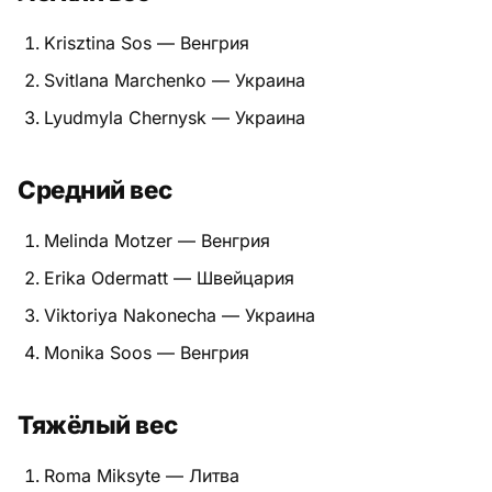
Питание
Krisztina Sos — Венгрия
Svitlana Marchenko — Украина
Пояса
Lyudmyla Chernysk — Украина
Психология бойца
Средний вес
Растяжка и ОФП
Терминология
Melinda Motzer — Венгрия
Erika Odermatt — Швейцария
Техника и ката
Viktoriya Nakonecha — Украина
Травмы
Monika Soos — Венгрия
Тренировочный процесс
Тяжёлый вес
Турниры
Roma Miksyte — Литва
Экипировка