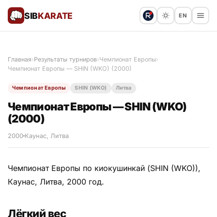
SIB
KARATE
EN
Поблагодарить
Предложить статью
🙏
Главная
›
Результаты турниров
›
Чемпионат Европы
›
Чемпионат Европы — SHIN (WKO) (2000)
Все статьи
Чемпионат Европы
SHIN (WKO)
Литва
Популярное
Чемпионат Европы — SHIN (WKO)
(2000)
Результаты турниров
2000
Каунас, Литва
Анонсы мероприятий
Чемпионат Европы по киокушинкай (SHIN (WKO)),
Каунас, Литва, 2000 год.
История и философия
Лёгкий вес
Мастера киокушинкай