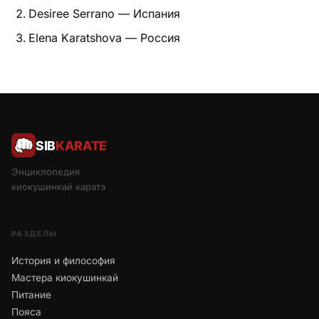
Desiree Serrano — Испания
Elena Karatshova — Россия
SIB
KARATE
Энциклопедия
киокушинкай каратэ
РАЗДЕЛЫ
История и философия
Мастера киокушинкай
Питание
Пояса