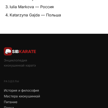
Iulia Markova — Россия
Katarzyna Gajda — Польша
SIB
KARATE
Энциклопедия
киокушинкай каратэ
РАЗДЕЛЫ
История и философия
Мастера киокушинкай
Питание
Пояса