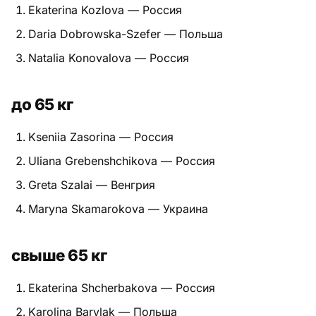
Ekaterina Kozlova — Россия
Питание
Daria Dobrowska-Szefer — Польша
Пояса
Natalia Konovalova — Россия
Психология бойца
до 65 кг
Растяжка и ОФП
Kseniia Zasorina — Россия
Терминология
Uliana Grebenshchikova — Россия
Техника и ката
Greta Szalai — Венгрия
Maryna Skamarokova — Украина
Травмы
Тренировочный процесс
свыше 65 кг
Турниры
Ekaterina Shcherbakova — Россия
Экипировка
Karolina Barylak — Польша