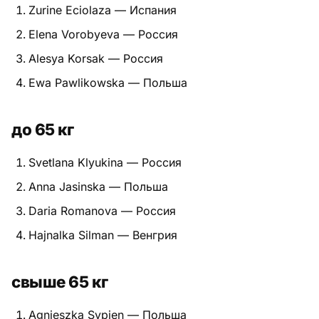
Zurine Eciolaza — Испания
Питание
Elena Vorobyeva — Россия
Пояса
Alesya Korsak — Россия
Ewa Pawlikowska — Польша
Психология бойца
Растяжка и ОФП
до 65 кг
Терминология
Svetlana Klyukina — Россия
Техника и ката
Anna Jasinska — Польша
Daria Romanova — Россия
Травмы
Hajnalka Silman — Венгрия
Тренировочный процесс
свыше 65 кг
Турниры
Экипировка
Agnieszka Sypien — Польша