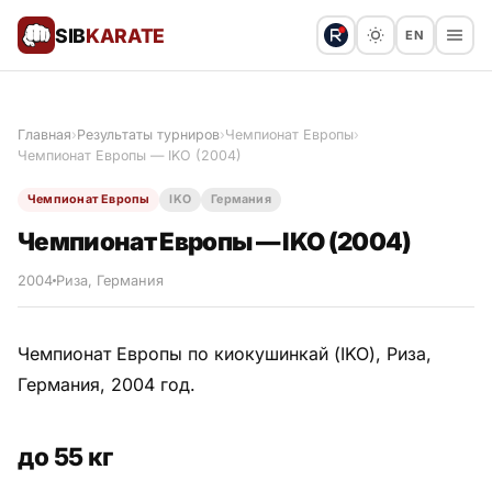
SIB
KARATE
EN
Поблагодарить
Предложить статью
🙏
Главная
›
Результаты турниров
›
Чемпионат Европы
›
Чемпионат Европы — IKO (2004)
Все статьи
Чемпионат Европы
IKO
Германия
Популярное
Чемпионат Европы — IKO (2004)
Результаты турниров
2004
Риза, Германия
Анонсы мероприятий
Чемпионат Европы по киокушинкай (IKO), Риза,
Германия, 2004 год.
История и философия
до 55 кг
Мастера киокушинкай