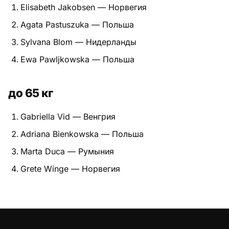
Elisabeth Jakobsen — Норвегия
Питание
Agata Pastuszuka — Польша
Пояса
Sylvana Blom — Нидерланды
Ewa Pawljkowska — Польша
Психология бойца
Растяжка и ОФП
до 65 кг
Терминология
Gabriella Vid — Венгрия
Техника и ката
Adriana Bienkowska — Польша
Marta Duca — Румыния
Травмы
Grete Winge — Норвегия
Тренировочный процесс
Турниры
Экипировка