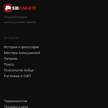
SIB
KARATE
Энциклопедия
киокушинкай каратэ
РАЗДЕЛЫ
История и философия
Мастера киокушинкай
Питание
Пояса
Психология бойца
Растяжка и ОФП
Терминология
Техника и ката