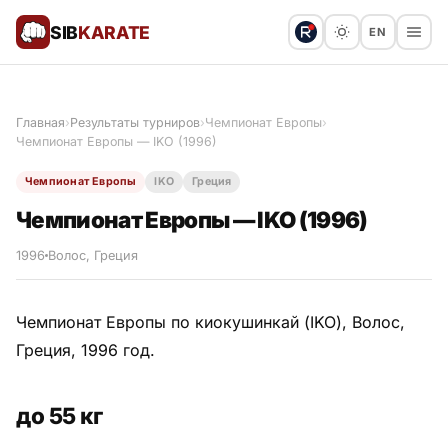
SIB
KARATE
EN
Поблагодарить
Предложить статью
🙏
Главная
›
Результаты турниров
›
Чемпионат Европы
›
Чемпионат Европы — IKO (1996)
Все статьи
Чемпионат Европы
IKO
Греция
Популярное
Чемпионат Европы — IKO (1996)
Результаты турниров
1996
Волос, Греция
Анонсы мероприятий
Чемпионат Европы по киокушинкай (IKO), Волос,
Греция, 1996 год.
История и философия
до 55 кг
Мастера киокушинкай