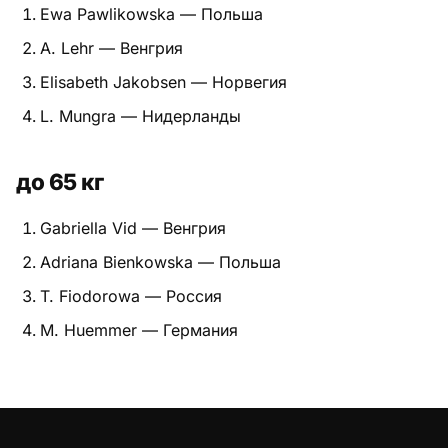
Ewa Pawlikowska — Польша
Питание
A. Lehr — Венгрия
Пояса
Elisabeth Jakobsen — Норвегия
L. Mungra — Нидерланды
Психология бойца
Растяжка и ОФП
до 65 кг
Терминология
Gabriella Vid — Венгрия
Техника и ката
Adriana Bienkowska — Польша
T. Fiodorowa — Россия
Травмы
M. Huemmer — Германия
Тренировочный процесс
Турниры
Экипировка