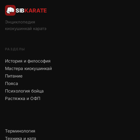
SIB
KARATE
Энциклопедия
киокушинкай каратэ
РАЗДЕЛЫ
История и философия
Мастера киокушинкай
Питание
Пояса
Психология бойца
Растяжка и ОФП
Терминология
Техника и ката