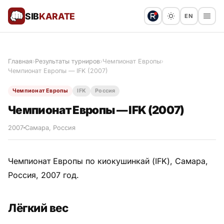
SIB
KARATE
EN
Поблагодарить
Предложить статью
🙏
Главная
›
Результаты турниров
›
Чемпионат Европы
›
Чемпионат Европы — IFK (2007)
Все статьи
Чемпионат Европы
IFK
Россия
Популярное
Чемпионат Европы — IFK (2007)
Результаты турниров
2007
Самара, Россия
Анонсы мероприятий
Чемпионат Европы по киокушинкай (IFK), Самара,
Россия, 2007 год.
История и философия
Лёгкий вес
Мастера киокушинкай