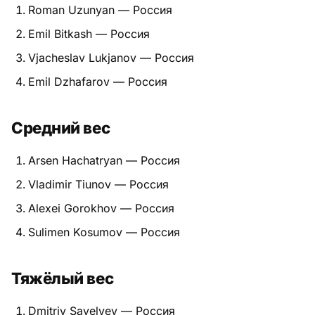
Roman Uzunyan — Россия
Питание
Emil Bitkash — Россия
Пояса
Vjacheslav Lukjanov — Россия
Emil Dzhafarov — Россия
Психология бойца
Растяжка и ОФП
Средний вес
Терминология
Arsen Hachatryan — Россия
Техника и ката
Vladimir Tiunov — Россия
Alexei Gorokhov — Россия
Травмы
Sulimen Kosumov — Россия
Тренировочный процесс
Тяжёлый вес
Турниры
Экипировка
Dmitriy Savelyev — Россия