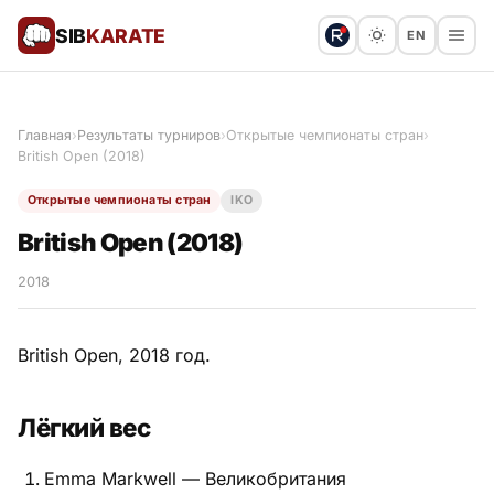
SIB
KARATE
EN
Поблагодарить
Предложить статью
🙏
Главная
›
Результаты турниров
›
Открытые чемпионаты стран
›
British Open (2018)
Все статьи
Открытые чемпионаты стран
IKO
Популярное
British Open (2018)
Результаты турниров
2018
Анонсы мероприятий
British Open, 2018 год.
Лёгкий вес
История и философия
Emma Markwell — Великобритания
Мастера киокушинкай