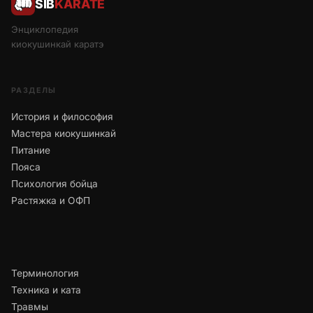
SIB
KARATE
Энциклопедия
киокушинкай каратэ
РАЗДЕЛЫ
История и философия
Мастера киокушинкай
Питание
Пояса
Психология бойца
Растяжка и ОФП
Терминология
Техника и ката
Травмы