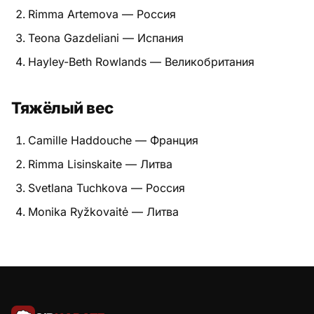
Rimma Artemova — Россия
Питание
Teona Gazdeliani — Испания
Пояса
Hayley-Beth Rowlands — Великобритания
Психология бойца
Тяжёлый вес
Растяжка и ОФП
Camille Haddouche — Франция
Терминология
Rimma Lisinskaite — Литва
Техника и ката
Svetlana Tuchkova — Россия
Monika Ryžkovaitė — Литва
Травмы
Тренировочный процесс
Турниры
Экипировка