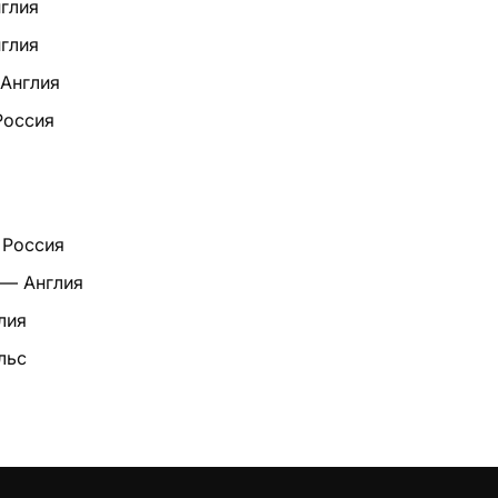
нглия
нглия
Англия
Россия
 Россия
 — Англия
лия
льс