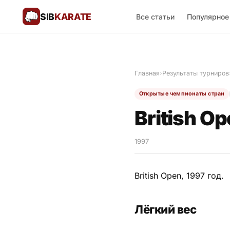
SIB
KARATE
Все статьи
Популярное
Поблагодарить
🙏
Главная
›
Результаты турниров
Все статьи
Открытые чемпионаты стран
Популярное
British Op
Результаты турниров
1997
Анонсы мероприятий
British Open, 1997 год.
История и философия
Лёгкий вес
Мастера киокушинкай