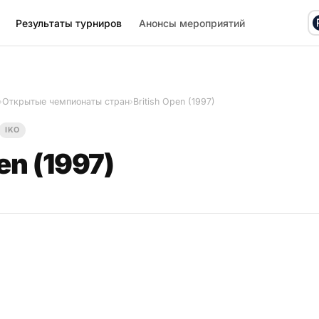
Результаты турниров
Анонсы мероприятий
›
Открытые чемпионаты стран
›
British Open (1997)
IKO
en (1997)