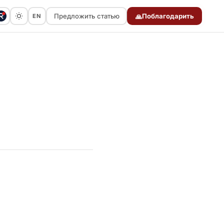
Предложить статью
Поблагодарить
EN
🙏
Предложить статью