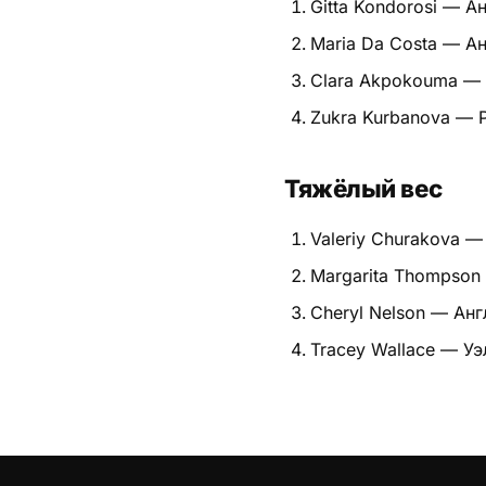
Gitta Kondorosi — А
Питание
Maria Da Costa — А
Clara Akpokouma — 
Пояса
Zukra Kurbanova — 
Психология бойца
Растяжка и ОФП
Тяжёлый вес
Терминология
Valeriy Churakova —
Margarita Thompson
Техника и ката
Cheryl Nelson — Анг
Травмы
Tracey Wallace — Уэ
Тренировочный процесс
Турниры
Экипировка