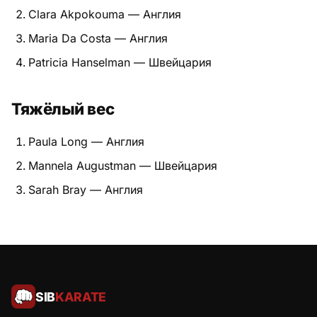
Clara Akpokouma — Англия
Питание
Maria Da Costa — Англия
Пояса
Patricia Hanselman — Швейцария
Психология бойца
Тяжёлый вес
Растяжка и ОФП
Paula Long — Англия
Терминология
Mannela Augustman — Швейцария
Техника и ката
Sarah Bray — Англия
Травмы
Тренировочный процесс
Турниры
SIB
KARATE
Экипировка