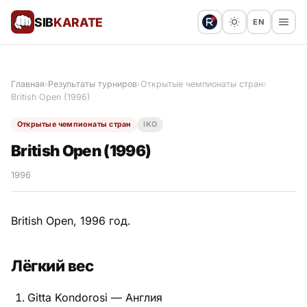
SIB
KARATE
EN
Поблагодарить
Предложить статью
🙏
Главная
›
Результаты турниров
›
Открытые чемпионаты стран
›
British Open (1996)
Все статьи
Открытые чемпионаты стран
IKO
Популярное
British Open (1996)
Результаты турниров
1996
Анонсы мероприятий
British Open, 1996 год.
Лёгкий вес
История и философия
Gitta Kondorosi — Англия
Мастера киокушинкай