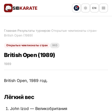
SIB
KARATE
EN
Поблагодарить
Предложить статью
🙏
Главная
›
Результаты турниров
›
Открытые чемпионаты стран
›
British Open (1989)
Все статьи
Открытые чемпионаты стран
IKO
Популярное
British Open (1989)
Результаты турниров
1989
Анонсы мероприятий
British Open, 1989 год.
Лёгкий вес
История и философия
John Izod — Великобритания
Мастера киокушинкай