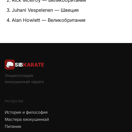
Rick Mcelroy — Великобритания
Juhani Vespelenen — Швеция
Alan Howlett — Великобритания
SIB
KARATE
Энциклопедия
киокушинкай каратэ
РАЗДЕЛЫ
История и философия
Мастера киокушинкай
Питание