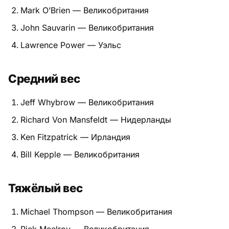
Mark O’Brien — Великобритания
Питание
John Sauvarin — Великобритания
Пояса
Lawrence Power — Уэльс
Психология бойца
Средний вес
Растяжка и ОФП
Jeff Whybrow — Великобритания
Терминология
Richard Von Mansfeldt — Нидерланды
Техника и ката
Ken Fitzpatrick — Ирландия
Bill Kepple — Великобритания
Травмы
Тренировочный процесс
Тяжёлый вес
Турниры
Michael Thompson — Великобритания
Экипировка