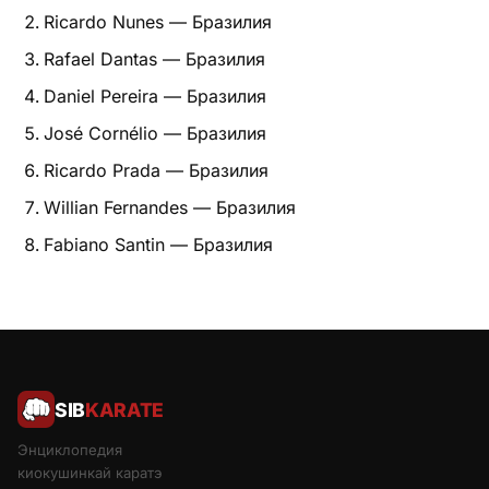
Ricardo Nunes — Бразилия
Питание
Rafael Dantas — Бразилия
Пояса
Daniel Pereira — Бразилия
José Cornélio — Бразилия
Психология бойца
Ricardo Prada — Бразилия
Растяжка и ОФП
Willian Fernandes — Бразилия
Терминология
Fabiano Santin — Бразилия
Техника и ката
Травмы
Тренировочный процесс
SIB
KARATE
Турниры
Энциклопедия
киокушинкай каратэ
Экипировка