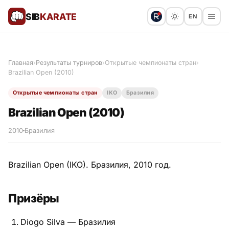
SIB
KARATE
EN
Поблагодарить
Предложить статью
🙏
Главная
›
Результаты турниров
›
Открытые чемпионаты стран
›
Brazilian Open (2010)
Все статьи
Открытые чемпионаты стран
IKO
Бразилия
Популярное
Brazilian Open (2010)
Результаты турниров
2010
Бразилия
Анонсы мероприятий
Brazilian Open (IKO). Бразилия, 2010 год.
Призёры
История и философия
Diogo Silva — Бразилия
Мастера киокушинкай