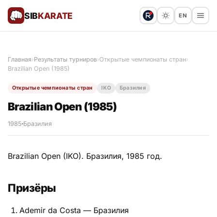
SIB
KARATE
EN
Поблагодарить
Предложить статью
🙏
Главная
›
Результаты турниров
›
Открытые чемпионаты стран
›
Brazilian Open (1985)
Все статьи
Открытые чемпионаты стран
IKO
Бразилия
Популярное
Brazilian Open (1985)
Результаты турниров
1985
Бразилия
Анонсы мероприятий
Brazilian Open (IKO). Бразилия, 1985 год.
Призёры
История и философия
Ademir da Costa — Бразилия
Мастера киокушинкай