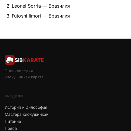
Leonel Sorria — Бразилия
Питание
Futoshi Iimori — Бразилия
Пояса
Психология бойца
Растяжка и ОФП
SIB
KARATE
Терминология
Энциклопедия
Техника и ката
киокушинкай каратэ
Травмы
РАЗДЕЛЫ
Тренировочный процесс
История и философия
Мастера киокушинкай
Турниры
Питание
Экипировка
Пояса