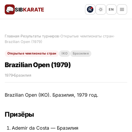
SIB
KARATE
EN
Поблагодарить
Предложить статью
🙏
Главная
›
Результаты турниров
›
Открытые чемпионаты стран
›
Brazilian Open (1979)
Все статьи
Открытые чемпионаты стран
IKO
Бразилия
Популярное
Brazilian Open (1979)
Результаты турниров
1979
Бразилия
Анонсы мероприятий
Brazilian Open (IKO). Бразилия, 1979 год.
Призёры
История и философия
Ademir da Costa — Бразилия
Мастера киокушинкай