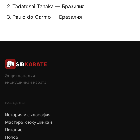
Tadatoshi Tanaka — Бразилия
Питание
Paulo do Carmo — Бразилия
Пояса
Психология бойца
Растяжка и ОФП
SIB
KARATE
Терминология
Энциклопедия
Техника и ката
киокушинкай каратэ
Травмы
РАЗДЕЛЫ
Тренировочный процесс
История и философия
Мастера киокушинкай
Турниры
Питание
Экипировка
Пояса