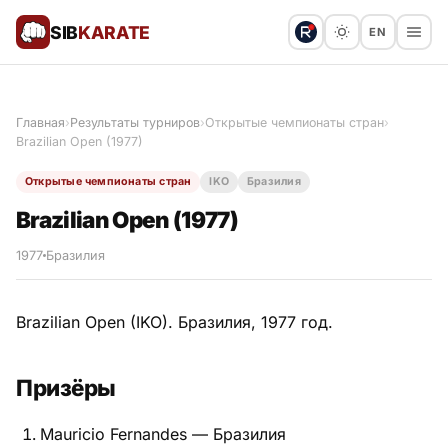
SIB
KARATE
EN
Поблагодарить
Предложить статью
🙏
Главная
›
Результаты турниров
›
Открытые чемпионаты стран
›
Brazilian Open (1977)
Все статьи
Открытые чемпионаты стран
IKO
Бразилия
Популярное
Brazilian Open (1977)
Результаты турниров
1977
Бразилия
Анонсы мероприятий
Brazilian Open (IKO). Бразилия, 1977 год.
Призёры
История и философия
Mauricio Fernandes — Бразилия
Мастера киокушинкай