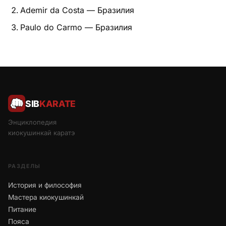
Ademir da Costa — Бразилия
Питание
Paulo do Carmo — Бразилия
Пояса
Психология бойца
Растяжка и ОФП
SIB
KARATE
Терминология
Энциклопедия
Техника и ката
киокушинкай каратэ
Травмы
РАЗДЕЛЫ
Тренировочный процесс
История и философия
Мастера киокушинкай
Турниры
Питание
Экипировка
Пояса