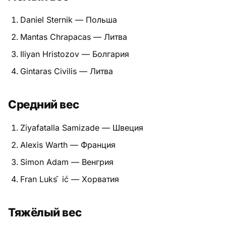
Питание
Daniel Sternik — Польша
Mantas Chrapacas — Литва
Пояса
Iliyan Hristozov — Болгария
Психология бойца
Gintaras Civilis — Литва
Растяжка и ОФП
Средний вес
Терминология
Ziyafatalla Samizade — Швеция
Техника и ката
Alexis Warth — Франция
Травмы
Simon Adam — Венгрия
Тренировочный процесс
Fran Luks ̌ ić — Хорватия
Турниры
Тяжёлый вес
Экипировка