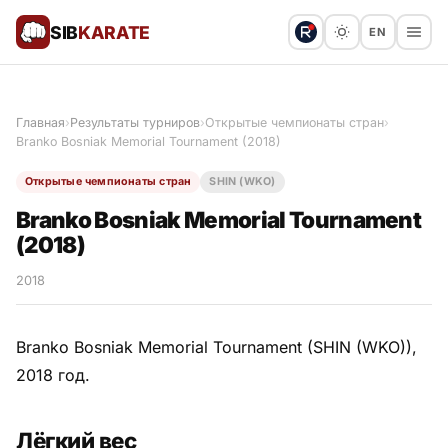
SIB
KARATE
EN
Поблагодарить
Предложить статью
🙏
Главная
›
Результаты турниров
›
Открытые чемпионаты стран
›
Branko Bosniak Memorial Tournament (2018)
Все статьи
Открытые чемпионаты стран
SHIN (WKO)
Популярное
Branko Bosniak Memorial Tournament
(2018)
Результаты турниров
2018
Анонсы мероприятий
Branko Bosniak Memorial Tournament (SHIN (WKO)),
2018 год.
История и философия
Лёгкий вес
Мастера киокушинкай