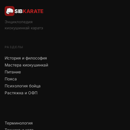
SIB
KARATE
Энциклопедия
киокушинкай каратэ
РАЗДЕЛЫ
История и философия
Мастера киокушинкай
Питание
Пояса
Психология бойца
Растяжка и ОФП
Терминология